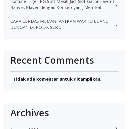
Fortune Tiger PG Soft Masih Jadi Slot Gacor Favorit
Banyak Player dengan Konsep yang Memikat
CARA CERDAS MEMANFAATKAN WAKTU LUANG
DENGAN DEPO 5K SERU
Recent Comments
Tidak ada komentar untuk ditampilkan.
Archives