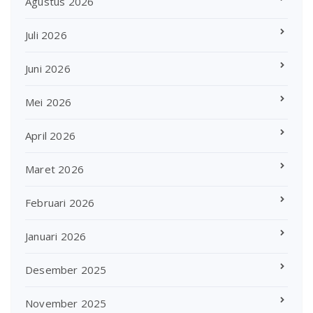
Agustus 2026
Juli 2026
Juni 2026
Mei 2026
April 2026
Maret 2026
Februari 2026
Januari 2026
Desember 2025
November 2025