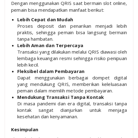
Dengan menggunakan QRIS saat bermain slot online,
pemain bisa mendapatkan manfaat berikut:
Lebih Cepat dan Mudah
Proses deposit dan penarikan menjadi lebih
praktis, sehingga pemain bisa langsung bermain
tanpa hambatan.
Lebih Aman dan Terpercaya
Transaksi yang dilakukan melalui QRIS diawasi oleh
lembaga keuangan resmi sehingga risiko penipuan
lebih kecil.
Fleksibel dalam Pembayaran
Dapat menggunakan berbagai dompet digital
yang mendukung QRIS, memberikan keleluasaan
pemain dalam memilih metode pembayaran.
Mendukung Transaksi Tanpa Kontak
Di masa pandemi dan era digital, transaksi tanpa
kontak sangat dianjurkan untuk menjaga
kesehatan dan kenyamanan.
Kesimpulan