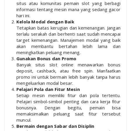
situs atau komunitas pemain slot yang berbagi
informasi tentang mesin mana yang sedang gacor
hari ini.
Kelola Modal dengan Baik
Tetapkan batas kerugian dan kemenangan. Jangan
terlalu serakah dan berhenti saat sudah mencapai
target kemenangan. Manajemen modal yang baik
akan membantu bertahan lebih lama dan
meningkatkan peluang menang.
Gunakan Bonus dan Promo
Banyak situs slot online menawarkan bonus
deposit, cashback, atau free spin. Manfaatkan
promo ini untuk bermain lebih banyak tanpa harus
mengeluarkan modal besar.
Pelajari Pola dan Fitur Mesin
Setiap mesin memiliki fitur dan pola tertentu.
Pelajari simbol-simbol penting dan cara kerja fitur
bonusnya. Dengan begitu, pemain bisa
memaksimalkan peluang saat fitur tersebut
muncul.
Bermain dengan Sabar dan Disiplin