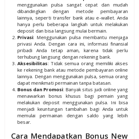
menggunakan pulsa sangat cepat dan mudah
dibandingkan dengan metode pembayaran
lainnya, seperti transfer bank atau e-wallet. Anda
hanya perlu beberapa langkah untuk melakukan
deposit dan bisa langsung mulai bermain.
Privasi
: Menggunakan pulsa membantu menjaga
privasi Anda. Dengan cara ini, informasi finansial
pribadi Anda tetap aman, karena tidak perlu
terhubung langsung dengan rekening bank.
Aksesibilitas
: Tidak semua orang memiliki akses
ke rekening bank atau metode pembayaran online
lainnya. Dengan menggunakan pulsa, semua orang
dapat menikmati permainan tanpa batasan.
Bonus dan Promosi
: Banyak situs judi online yang
menawarkan bonus khusus bagi pemain yang
melakukan deposit menggunakan pulsa. Ini bisa
menjadi keuntungan tambahan bagi Anda untuk
memulai permainan dengan saldo yang lebih
besar.
Cara Mendapatkan Bonus New