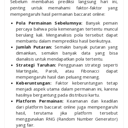
Sebelum membahas prediksi langsung hari ini,
penting untuk memahami faktor-faktor yang
mempengaruhi hasil permainan baccarat online:
Pola Permainan Sebelumnya:
Banyak pemain
percaya bahwa pola kemenangan tertentu muncul
berulang kali. Menganalisis pola tersebut dapat
membantu dalam memprediksi hasil berikutnya.
Jumlah Putaran:
Semakin banyak putaran yang
dimainkan, semakin banyak data yang bisa
dianalisis untuk mendapatkan pola tertentu.
Strategi Taruhan:
Penggunaan strategi seperti
Martingale, Paroli, atau Fibonacci dapat
mempengaruhi hasil dan peluang menang.
Keberuntungan:
Faktor keberuntungan tetap
menjadi aspek utama dalam permainan ini, karena
hasilnya bergantung pada distribusi kartu.
Platform Permainan:
Keamanan dan keadilan
dari platform baccarat online juga mempengaruhi
hasil, terutama jika platform tersebut
menggunakan RNG (Random Number Generator)
yang fair.