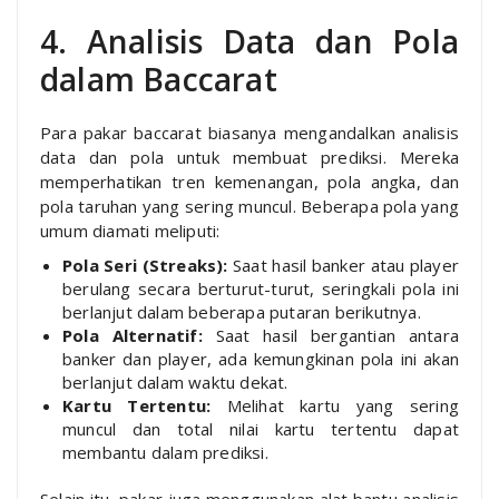
4. Analisis Data dan Pola
dalam Baccarat
Para pakar baccarat biasanya mengandalkan analisis
data dan pola untuk membuat prediksi. Mereka
memperhatikan tren kemenangan, pola angka, dan
pola taruhan yang sering muncul. Beberapa pola yang
umum diamati meliputi:
Pola Seri (Streaks):
Saat hasil banker atau player
berulang secara berturut-turut, seringkali pola ini
berlanjut dalam beberapa putaran berikutnya.
Pola Alternatif:
Saat hasil bergantian antara
banker dan player, ada kemungkinan pola ini akan
berlanjut dalam waktu dekat.
Kartu Tertentu:
Melihat kartu yang sering
muncul dan total nilai kartu tertentu dapat
membantu dalam prediksi.
Selain itu, pakar juga menggunakan alat bantu analisis