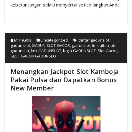
keberuntungan selalu menyertai setiap langkah Anda!
M4inG0ls
Uncategorized
daftar gadunslot
,
gadun slot
,
GADUN SLOT GACOR
,
gadunslot
,
link alternatif
gadunslot
,
link GADUNSLOT
,
login GADUNSLOT
,
Slot Gacor
,
SLOT GACOR GADUNSLOT
Menangkan Jackpot Slot Kamboja
Pakai Pulsa dan Dapatkan Bonus
New Member