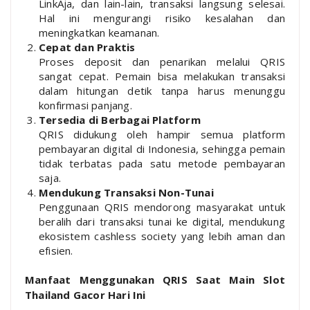
LinkAja, dan lain-lain, transaksi langsung selesai.
Hal ini mengurangi risiko kesalahan dan
meningkatkan keamanan.
Cepat dan Praktis
Proses deposit dan penarikan melalui QRIS
sangat cepat. Pemain bisa melakukan transaksi
dalam hitungan detik tanpa harus menunggu
konfirmasi panjang.
Tersedia di Berbagai Platform
QRIS didukung oleh hampir semua platform
pembayaran digital di Indonesia, sehingga pemain
tidak terbatas pada satu metode pembayaran
saja.
Mendukung Transaksi Non-Tunai
Penggunaan QRIS mendorong masyarakat untuk
beralih dari transaksi tunai ke digital, mendukung
ekosistem cashless society yang lebih aman dan
efisien.
Manfaat Menggunakan QRIS Saat Main Slot
Thailand Gacor Hari Ini