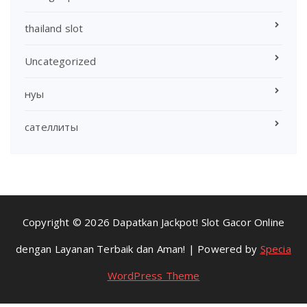
thailand slot
Uncategorized
нуы
сателлиты
Copyright © 2026 Dapatkan Jackpot! Slot Gacor Online
dengan Layanan Terbaik dan Aman! | Powered by
Specia
WordPress Theme