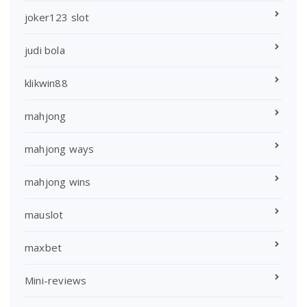
joker123 slot
judi bola
klikwin88
mahjong
mahjong ways
mahjong wins
mauslot
maxbet
Mini-reviews