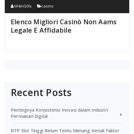
M4inG0ls
casino
Elenco Migliori Casinò Non Aams
Legale E Affidabile
Recent Posts
Pentingnya Konsistensi Inovasi dalam Industri
Permainan Digital
RTP Slot Tinggi Belum Tentu Menang: Kenali Faktor