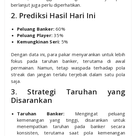
berlanjut juga perlu diperhatikan.
2. Prediksi Hasil Hari Ini
Peluang Banker:
60%
Peluang Player:
35%
Kemungkinan Seri:
5%
Dengan data ini, para pakar menyarankan untuk lebih
fokus pada taruhan banker, terutama di awal
permainan. Namun, tetap waspada terhadap pola
streak dan jangan terlalu terjebak dalam satu pola
saja.
3. Strategi Taruhan yang
Disarankan
Taruhan Banker:
Mengingat peluang
kemenangan yang tinggi, disarankan untuk
menempatkan taruhan pada banker secara
konsisten, terutama saat pola kemenangan