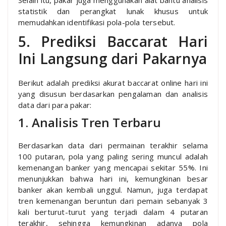
statistik dan perangkat lunak khusus untuk
memudahkan identifikasi pola-pola tersebut.
5. Prediksi Baccarat Hari
Ini Langsung dari Pakarnya
Berikut adalah prediksi akurat baccarat online hari ini
yang disusun berdasarkan pengalaman dan analisis
data dari para pakar:
1. Analisis Tren Terbaru
Berdasarkan data dari permainan terakhir selama
100 putaran, pola yang paling sering muncul adalah
kemenangan banker yang mencapai sekitar 55%. Ini
menunjukkan bahwa hari ini, kemungkinan besar
banker akan kembali unggul. Namun, juga terdapat
tren kemenangan beruntun dari pemain sebanyak 3
kali berturut-turut yang terjadi dalam 4 putaran
terakhir, sehingga kemungkinan adanya pola