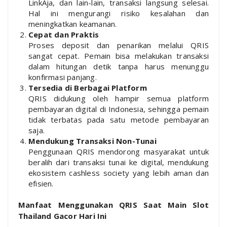
LinkAja, dan lain-lain, transaksi langsung selesai.
Hal ini mengurangi risiko kesalahan dan
meningkatkan keamanan.
Cepat dan Praktis
Proses deposit dan penarikan melalui QRIS
sangat cepat. Pemain bisa melakukan transaksi
dalam hitungan detik tanpa harus menunggu
konfirmasi panjang.
Tersedia di Berbagai Platform
QRIS didukung oleh hampir semua platform
pembayaran digital di Indonesia, sehingga pemain
tidak terbatas pada satu metode pembayaran
saja.
Mendukung Transaksi Non-Tunai
Penggunaan QRIS mendorong masyarakat untuk
beralih dari transaksi tunai ke digital, mendukung
ekosistem cashless society yang lebih aman dan
efisien.
Manfaat Menggunakan QRIS Saat Main Slot
Thailand Gacor Hari Ini