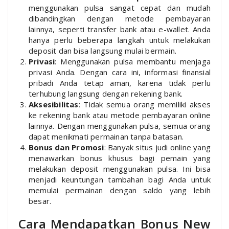
menggunakan pulsa sangat cepat dan mudah
dibandingkan dengan metode pembayaran
lainnya, seperti transfer bank atau e-wallet. Anda
hanya perlu beberapa langkah untuk melakukan
deposit dan bisa langsung mulai bermain.
Privasi
: Menggunakan pulsa membantu menjaga
privasi Anda. Dengan cara ini, informasi finansial
pribadi Anda tetap aman, karena tidak perlu
terhubung langsung dengan rekening bank.
Aksesibilitas
: Tidak semua orang memiliki akses
ke rekening bank atau metode pembayaran online
lainnya. Dengan menggunakan pulsa, semua orang
dapat menikmati permainan tanpa batasan.
Bonus dan Promosi
: Banyak situs judi online yang
menawarkan bonus khusus bagi pemain yang
melakukan deposit menggunakan pulsa. Ini bisa
menjadi keuntungan tambahan bagi Anda untuk
memulai permainan dengan saldo yang lebih
besar.
Cara Mendapatkan Bonus New