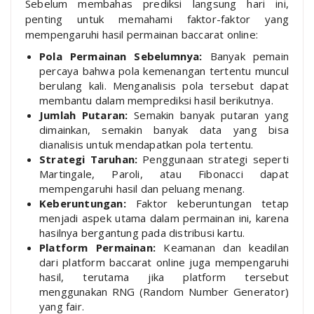
Sebelum membahas prediksi langsung hari ini,
penting untuk memahami faktor-faktor yang
mempengaruhi hasil permainan baccarat online:
Pola Permainan Sebelumnya:
Banyak pemain
percaya bahwa pola kemenangan tertentu muncul
berulang kali. Menganalisis pola tersebut dapat
membantu dalam memprediksi hasil berikutnya.
Jumlah Putaran:
Semakin banyak putaran yang
dimainkan, semakin banyak data yang bisa
dianalisis untuk mendapatkan pola tertentu.
Strategi Taruhan:
Penggunaan strategi seperti
Martingale, Paroli, atau Fibonacci dapat
mempengaruhi hasil dan peluang menang.
Keberuntungan:
Faktor keberuntungan tetap
menjadi aspek utama dalam permainan ini, karena
hasilnya bergantung pada distribusi kartu.
Platform Permainan:
Keamanan dan keadilan
dari platform baccarat online juga mempengaruhi
hasil, terutama jika platform tersebut
menggunakan RNG (Random Number Generator)
yang fair.