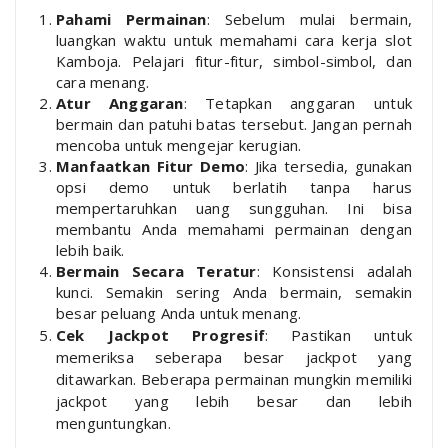
Pahami Permainan
: Sebelum mulai bermain,
luangkan waktu untuk memahami cara kerja slot
Kamboja. Pelajari fitur-fitur, simbol-simbol, dan
cara menang.
Atur Anggaran
: Tetapkan anggaran untuk
bermain dan patuhi batas tersebut. Jangan pernah
mencoba untuk mengejar kerugian.
Manfaatkan Fitur Demo
: Jika tersedia, gunakan
opsi demo untuk berlatih tanpa harus
mempertaruhkan uang sungguhan. Ini bisa
membantu Anda memahami permainan dengan
lebih baik.
Bermain Secara Teratur
: Konsistensi adalah
kunci. Semakin sering Anda bermain, semakin
besar peluang Anda untuk menang.
Cek Jackpot Progresif
: Pastikan untuk
memeriksa seberapa besar jackpot yang
ditawarkan. Beberapa permainan mungkin memiliki
jackpot yang lebih besar dan lebih
menguntungkan.