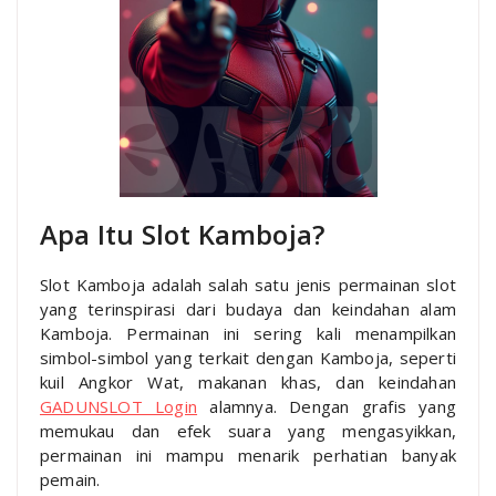
Apa Itu Slot Kamboja?
Slot Kamboja adalah salah satu jenis permainan slot
yang terinspirasi dari budaya dan keindahan alam
Kamboja. Permainan ini sering kali menampilkan
simbol-simbol yang terkait dengan Kamboja, seperti
kuil Angkor Wat, makanan khas, dan keindahan
GADUNSLOT Login
alamnya. Dengan grafis yang
memukau dan efek suara yang mengasyikkan,
permainan ini mampu menarik perhatian banyak
pemain.