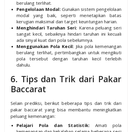
berulang terlihat.
Pengelolaan Modal:
Gunakan sistem pengelolaan
modal yang baik, seperti menetapkan batas
kerugian maksimal dan target keuntungan harian.
Menghindari Taruhan Seri:
Karena peluang seri
sangat kecil, sebaiknya hindari taruhan ini kecuali
ada sinyal kuat dari pola sebelumnya.
Menggunakan Pola Kecil:
Jika pola kemenangan
berulang terlihat, pertimbangkan untuk mengikuti
pola tersebut dengan taruhan kecil terlebih
dahulu.
6. Tips dan Trik dari Pakar
Baccarat
Selain prediksi, berikut beberapa tips dan trik dari
pakar baccarat yang bisa membantu meningkatkan
peluang kemenangan:
Pelajari Pola dan Statistik:
Amati pola
kemenangan dan kekalahan selama beberapa sesi