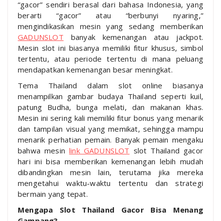
“gacor” sendiri berasal dari bahasa Indonesia, yang
berarti “gacor” atau “berbunyi nyaring,”
mengindikasikan mesin yang sedang memberikan
GADUNSLOT
banyak kemenangan atau jackpot.
Mesin slot ini biasanya memiliki fitur khusus, simbol
tertentu, atau periode tertentu di mana peluang
mendapatkan kemenangan besar meningkat.
Tema Thailand dalam slot online biasanya
menampilkan gambar budaya Thailand seperti kuil,
patung Budha, bunga melati, dan makanan khas.
Mesin ini sering kali memiliki fitur bonus yang menarik
dan tampilan visual yang memikat, sehingga mampu
menarik perhatian pemain. Banyak pemain mengaku
bahwa mesin
link GADUNSLOT
slot Thailand gacor
hari ini bisa memberikan kemenangan lebih mudah
dibandingkan mesin lain, terutama jika mereka
mengetahui waktu-waktu tertentu dan strategi
bermain yang tepat.
Mengapa Slot Thailand Gacor Bisa Menang
Gampang?