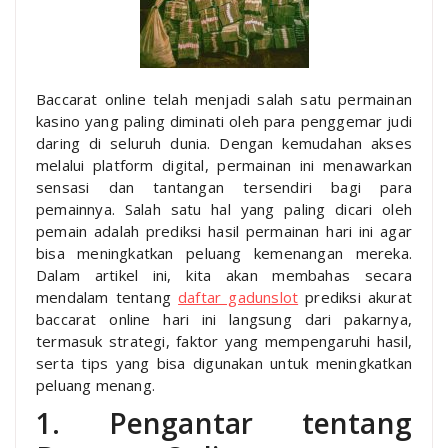
Baccarat online telah menjadi salah satu permainan
kasino yang paling diminati oleh para penggemar judi
daring di seluruh dunia. Dengan kemudahan akses
melalui platform digital, permainan ini menawarkan
sensasi dan tantangan tersendiri bagi para
pemainnya. Salah satu hal yang paling dicari oleh
pemain adalah prediksi hasil permainan hari ini agar
bisa meningkatkan peluang kemenangan mereka.
Dalam artikel ini, kita akan membahas secara
mendalam tentang
daftar gadunslot
prediksi akurat
baccarat online hari ini langsung dari pakarnya,
termasuk strategi, faktor yang mempengaruhi hasil,
serta tips yang bisa digunakan untuk meningkatkan
peluang menang.
1. Pengantar tentang