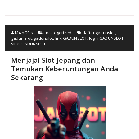
M4inG0ls
Uncategorized
daftar gadunslot
,
gadun slot
,
gadunslot
,
link GADUNSLOT
,
login GADUNSLOT
,
situs GADUNSLOT
Menjajal Slot Jepang dan
Temukan Keberuntungan Anda
Sekarang