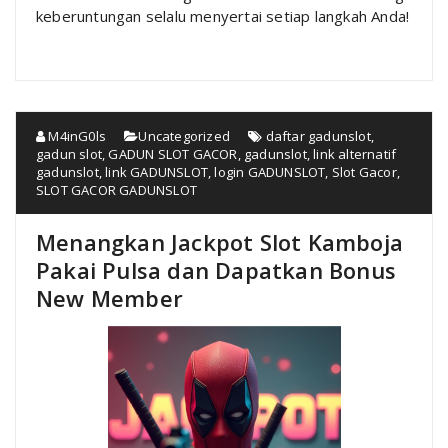
keberuntungan selalu menyertai setiap langkah Anda!
M4inG0ls
Uncategorized
daftar gadunslot
,
gadun slot
,
GADUN SLOT GACOR
,
gadunslot
,
link alternatif
gadunslot
,
link GADUNSLOT
,
login GADUNSLOT
,
Slot Gacor
,
SLOT GACOR GADUNSLOT
Menangkan Jackpot Slot Kamboja
Pakai Pulsa dan Dapatkan Bonus
New Member