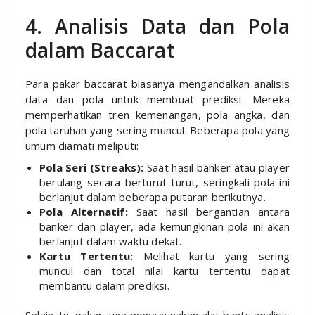
4. Analisis Data dan Pola
dalam Baccarat
Para pakar baccarat biasanya mengandalkan analisis
data dan pola untuk membuat prediksi. Mereka
memperhatikan tren kemenangan, pola angka, dan
pola taruhan yang sering muncul. Beberapa pola yang
umum diamati meliputi:
Pola Seri (Streaks):
Saat hasil banker atau player
berulang secara berturut-turut, seringkali pola ini
berlanjut dalam beberapa putaran berikutnya.
Pola Alternatif:
Saat hasil bergantian antara
banker dan player, ada kemungkinan pola ini akan
berlanjut dalam waktu dekat.
Kartu Tertentu:
Melihat kartu yang sering
muncul dan total nilai kartu tertentu dapat
membantu dalam prediksi.
Selain itu, pakar juga menggunakan alat bantu analisis