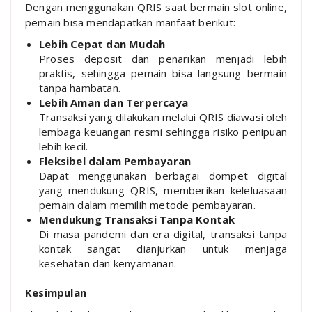
Dengan menggunakan QRIS saat bermain slot online,
pemain bisa mendapatkan manfaat berikut:
Lebih Cepat dan Mudah
Proses deposit dan penarikan menjadi lebih
praktis, sehingga pemain bisa langsung bermain
tanpa hambatan.
Lebih Aman dan Terpercaya
Transaksi yang dilakukan melalui QRIS diawasi oleh
lembaga keuangan resmi sehingga risiko penipuan
lebih kecil.
Fleksibel dalam Pembayaran
Dapat menggunakan berbagai dompet digital
yang mendukung QRIS, memberikan keleluasaan
pemain dalam memilih metode pembayaran.
Mendukung Transaksi Tanpa Kontak
Di masa pandemi dan era digital, transaksi tanpa
kontak sangat dianjurkan untuk menjaga
kesehatan dan kenyamanan.
Kesimpulan