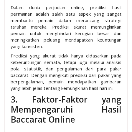
Dalam dunia perjudian online, prediksi hasil
permainan adalah salah satu aspek yang sangat
membantu pemain dalam merancang strategi
taruhan mereka. Prediksi akurat memungkinkan
pemain untuk menghindari kerugian besar dan
meningkatkan peluang mendapatkan keuntungan
yang konsisten.
Prediksi yang akurat tidak hanya didasarkan pada
keberuntungan semata, tetapi juga melalui analisis
pola, statistik, dan pengalaman dari para pakar
baccarat. Dengan mengikuti prediksi dari pakar yang
berpengalaman, pemain mendapatkan gambaran
yang lebih jelas tentang kemungkinan hasil hari ini.
3. Faktor-Faktor yang
Mempengaruhi Hasil
Baccarat Online