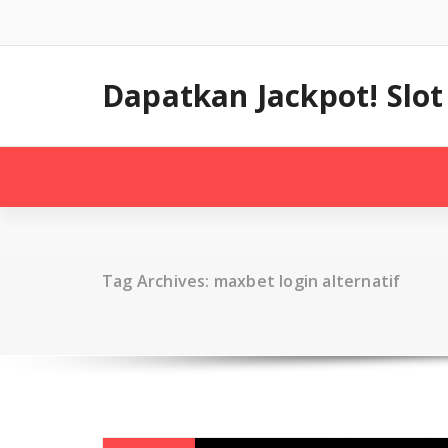
Skip
to
content
Dapatkan Jackpot! Slo
Tag Archives: maxbet login alternatif