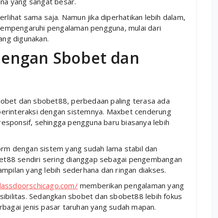
una yang sangat besar.
rlihat sama saja. Namun jika diperhatikan lebih dalam,
empengaruhi pengalaman pengguna, mulai dari
yang digunakan.
engan Sbobet dan
bobet dan sbobet88, perbedaan paling terasa ada
berinteraksi dengan sistemnya. Maxbet cenderung
esponsif, sehingga pengguna baru biasanya lebih
orm dengan sistem yang sudah lama stabil dan
obet88 sendiri sering dianggap sebagai pengembangan
ampilan yang lebih sederhana dan ringan diakses.
gglassdoorschicago.com/
memberikan pengalaman yang
sibilitas. Sedangkan sbobet dan sbobet88 lebih fokus
rbagai jenis pasar taruhan yang sudah mapan.