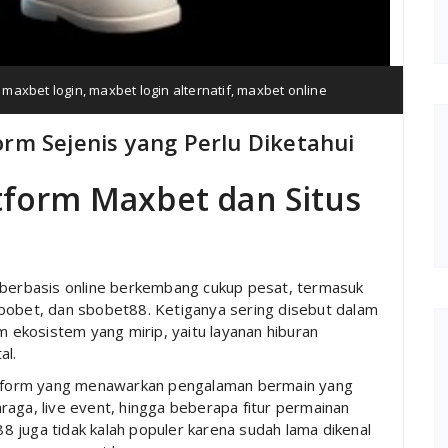
,
maxbet login
,
maxbet login alternatif
,
maxbet online
rm Sejenis yang Perlu Diketahui
tform Maxbet dan Situs
n berbasis online berkembang cukup pesat, termasuk
sbobet, dan sbobet88. Ketiganya sering disebut dalam
ekosistem yang mirip, yaitu layanan hiburan
al.
latform yang menawarkan pengalaman bermain yang
raga, live event, hingga beberapa fitur permainan
 juga tidak kalah populer karena sudah lama dikenal