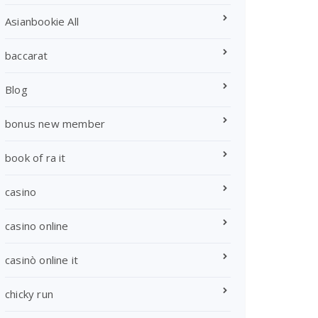
Asianbookie All
baccarat
Blog
bonus new member
book of ra it
casino
casino online
casinò online it
chicky run