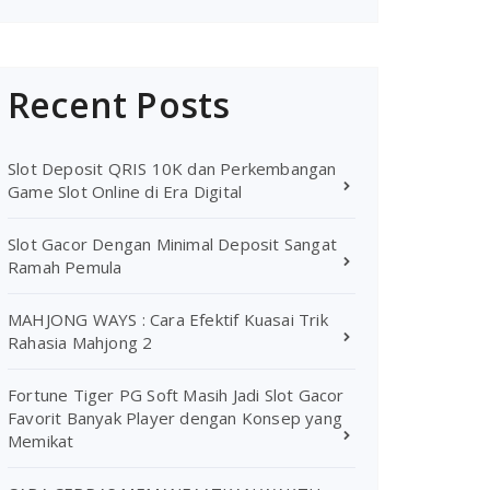
Recent Posts
Slot Deposit QRIS 10K dan Perkembangan
Game Slot Online di Era Digital
Slot Gacor Dengan Minimal Deposit Sangat
Ramah Pemula
MAHJONG WAYS : Cara Efektif Kuasai Trik
Rahasia Mahjong 2
Fortune Tiger PG Soft Masih Jadi Slot Gacor
Favorit Banyak Player dengan Konsep yang
Memikat