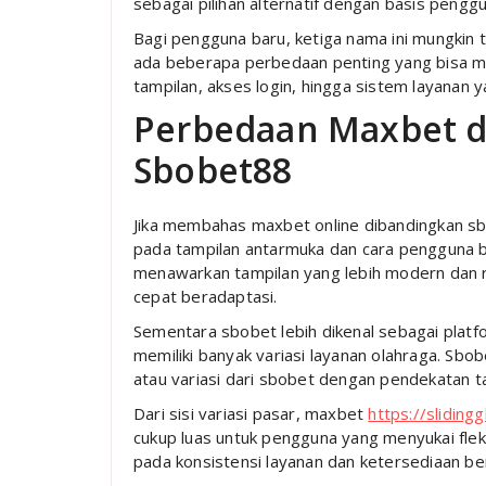
sebagai pilihan alternatif dengan basis pengg
Bagi pengguna baru, ketiga nama ini mungkin te
ada beberapa perbedaan penting yang bisa m
tampilan, akses login, hingga sistem layanan 
Perbedaan Maxbet d
Sbobet88
Jika membahas maxbet online dibandingkan s
pada tampilan antarmuka dan cara pengguna 
menawarkan tampilan yang lebih modern dan r
cepat beradaptasi.
Sementara sbobet lebih dikenal sebagai platf
memiliki banyak variasi layanan olahraga. Sb
atau variasi dari sbobet dengan pendekatan t
Dari sisi variasi pasar, maxbet
https://slidin
cukup luas untuk pengguna yang menyukai flek
pada konsistensi layanan dan ketersediaan be