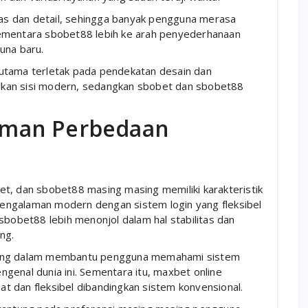
luas dan detail, sehingga banyak pengguna merasa
Sementara sbobet88 lebih ke arah penyederhanaan
una baru.
utama terletak pada pendekatan desain dan
kan sisi modern, sedangkan sbobet dan sbobet88
man Perbedaan
t, dan sbobet88 masing masing memiliki karakteristik
engalaman modern dengan sistem login yang fleksibel
sbobet88 lebih menonjol dalam hal stabilitas dan
ng.
nting dalam membantu pengguna memahami sistem
genal dunia ini. Sementara itu, maxbet online
 dan fleksibel dibandingkan sistem konvensional.