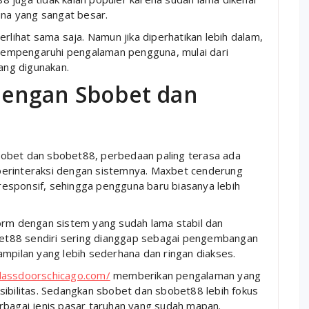
una yang sangat besar.
rlihat sama saja. Namun jika diperhatikan lebih dalam,
empengaruhi pengalaman pengguna, mulai dari
yang digunakan.
engan Sbobet dan
bobet dan sbobet88, perbedaan paling terasa ada
berinteraksi dengan sistemnya. Maxbet cenderung
esponsif, sehingga pengguna baru biasanya lebih
orm dengan sistem yang sudah lama stabil dan
obet88 sendiri sering dianggap sebagai pengembangan
ampilan yang lebih sederhana dan ringan diakses.
gglassdoorschicago.com/
memberikan pengalaman yang
sibilitas. Sedangkan sbobet dan sbobet88 lebih fokus
rbagai jenis pasar taruhan yang sudah mapan.