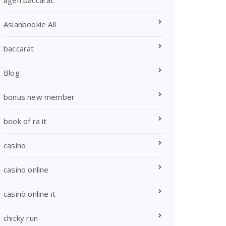
agen baccarat
Asianbookie All
baccarat
Blog
bonus new member
book of ra it
casino
casino online
casinò online it
chicky run