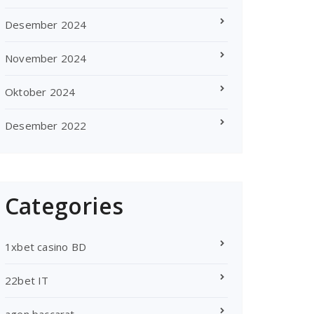
Desember 2024
November 2024
Oktober 2024
Desember 2022
Categories
1xbet casino BD
22bet IT