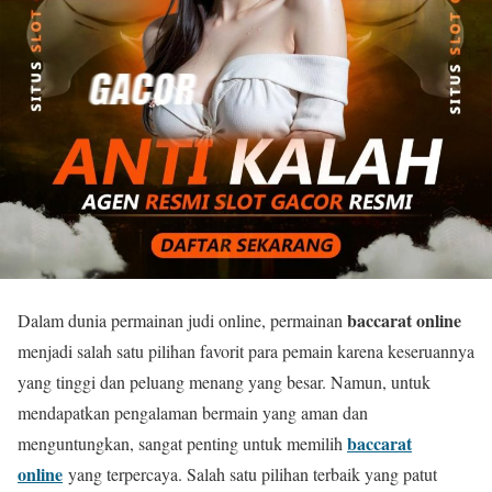
baccarat online
Dalam dunia permainan judi online, permainan
menjadi salah satu pilihan favorit para pemain karena keseruannya
yang tinggi dan peluang menang yang besar. Namun, untuk
mendapatkan pengalaman bermain yang aman dan
baccarat
menguntungkan, sangat penting untuk memilih
online
yang terpercaya. Salah satu pilihan terbaik yang patut