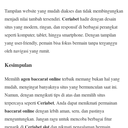
Tampilan website yang mudah diakses dan tidak membingungkan
Ceriabet
menjadi nilai tambah tersendiri.
hadir dengan desain
situs yang modern, ringan, dan responsif di berbagai perangkat
seperti komputer, tablet, hingga smartphone. Dengan tampilan
yang user-friendly, pemain bisa fokus bermain tanpa terganggu
oleh navigasi yang rumit.
Kesimpulan
agen baccarat online
Memilih
terbaik memang bukan hal yang
mudah, mengingat banyaknya situs yang bermunculan saat ini.
Namun, dengan mengikuti tips di atas dan memilih situs
Ceriabet
terpercaya seperti
, Anda dapat menikmati permainan
baccarat online
dengan lebih aman, seru, dan pastinya
menguntungkan. Jangan ragu untuk mencoba berbagai fitur
Ceriabet slot
menarik di
dan nikmati pengalaman bermain