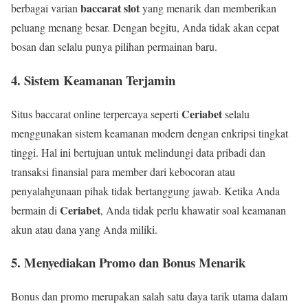
baccarat slot
berbagai varian
yang menarik dan memberikan
peluang menang besar. Dengan begitu, Anda tidak akan cepat
bosan dan selalu punya pilihan permainan baru.
4. Sistem Keamanan Terjamin
Ceriabet
Situs baccarat online terpercaya seperti
selalu
menggunakan sistem keamanan modern dengan enkripsi tingkat
tinggi. Hal ini bertujuan untuk melindungi data pribadi dan
transaksi finansial para member dari kebocoran atau
penyalahgunaan pihak tidak bertanggung jawab. Ketika Anda
Ceriabet
bermain di
, Anda tidak perlu khawatir soal keamanan
akun atau dana yang Anda miliki.
5. Menyediakan Promo dan Bonus Menarik
Bonus dan promo merupakan salah satu daya tarik utama dalam