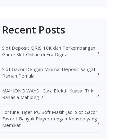
Recent Posts
Slot Deposit QRIS 10K dan Perkembangan
Game Slot Online di Era Digital
Slot Gacor Dengan Minimal Deposit Sangat
Ramah Pemula
MAHJONG WAYS : Cara Efektif Kuasai Trik
Rahasia Mahjong 2
Fortune Tiger PG Soft Masih Jadi Slot Gacor
Favorit Banyak Player dengan Konsep yang
Memikat