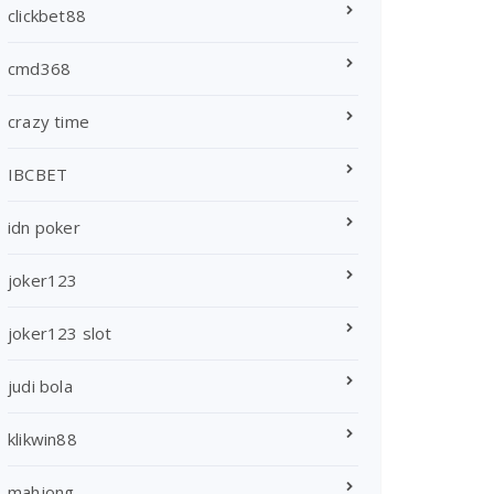
clickbet88
cmd368
crazy time
IBCBET
idn poker
joker123
joker123 slot
judi bola
klikwin88
mahjong