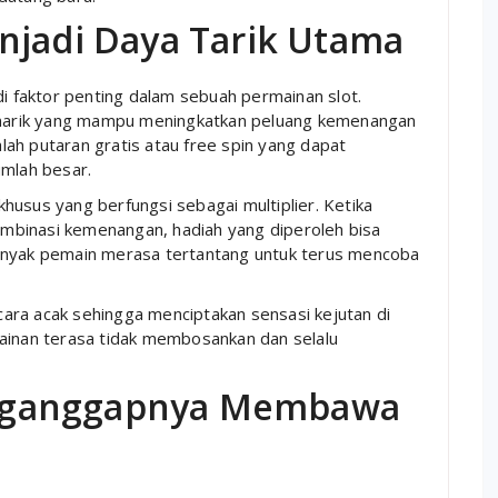
njadi Daya Tarik Utama
di faktor penting dalam sebuah permainan slot.
menarik yang mampu meningkatkan peluang kemenangan
dalah putaran gratis atau free spin yang dapat
mlah besar.
 khusus yang berfungsi sebagai multiplier. Ketika
mbinasi kemenangan, hadiah yang diperoleh bisa
, banyak pemain merasa tertantang untuk terus mencoba
ecara acak sehingga menciptakan sensasi kejutan di
mainan terasa tidak membosankan dan selalu
nganggapnya Membawa