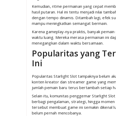
Kemudian, ritme permainan yang cepat membu
hasil putaran. Hal ini tentu menjadi nilai ta
dengan tempo dinamis. Ditambah lagi, efek su
mampu meningkatkan semangat bermain.
Karena gameplay-nya praktis, banyak pemain m
waktu luang. Mereka merasa permainan ini da
menegangkan dalam waktu bersamaan.
Popularitas yang Te
Ini
Popularitas Starlight Slot tampaknya belum 
konten kreator dan streamer game yang memaink
jumlah pemain baru terus bertambah setiap ha
Selain itu, komunitas penggemar Starlight Sl
berbagi pengalaman, strategi, hingga momen
tersebut membuat game ini semakin dikenal l
belum pernah mencobanya.