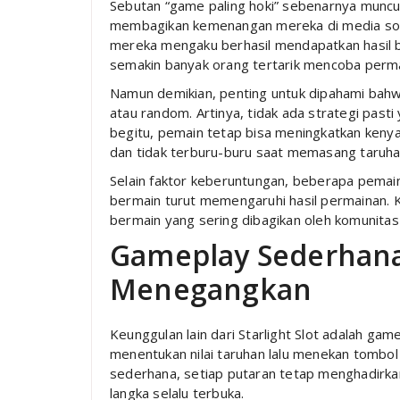
Sebutan “game paling hoki” sebenarnya muncu
membagikan kemenangan mereka di media sosi
mereka mengaku berhasil mendapatkan hasil b
semakin banyak orang tertarik mencoba permai
Namun demikian, penting untuk dipahami bahw
atau random. Artinya, tidak ada strategi past
begitu, pemain tetap bisa meningkatkan ken
dan tidak terburu-buru saat memasang taruha
Selain faktor keberuntungan, beberapa pemai
bermain turut memengaruhi hasil permainan. K
bermain yang sering dibagikan oleh komunitas
Gameplay Sederhana
Menegangkan
Keunggulan lain dari Starlight Slot adalah ga
menentukan nilai taruhan lalu menekan tombol
sederhana, setiap putaran tetap menghadirk
langka selalu terbuka.