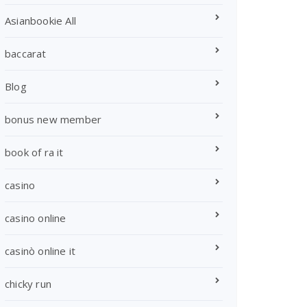
Asianbookie All
baccarat
Blog
bonus new member
book of ra it
casino
casino online
casinò online it
chicky run