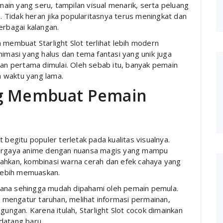
in yang seru, tampilan visual menarik, serta peluang
Tidak heran jika popularitasnya terus meningkat dan
erbagai kalangan.
 membuat Starlight Slot terlihat lebih modern
nimasi yang halus dan tema fantasi yang unik juga
n pertama dimulai. Oleh sebab itu, banyak pemain
 waktu yang lama.
ng Membuat Pemain
 begitu populer terletak pada kualitas visualnya.
rgaya anime dengan nuansa magis yang mampu
Bahkan, kombinasi warna cerah dan efek cahaya yang
lebih memuaskan.
erhana sehingga mudah dipahami oleh pemain pemula.
mengatur taruhan, melihat informasi permainan,
gungan. Karena itulah, Starlight Slot cocok dimainkan
datang baru.