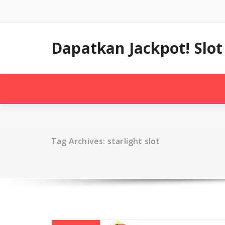
Skip
to
content
Dapatkan Jackpot! Slo
Tag Archives: starlight slot