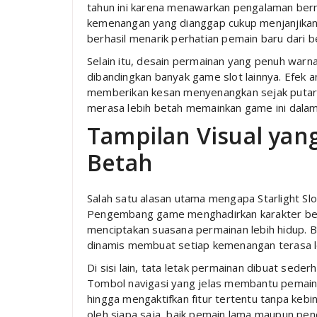
tahun ini karena menawarkan pengalaman berma
kemenangan yang dianggap cukup menjanjikan. 
berhasil menarik perhatian pemain baru dari b
Selain itu, desain permainan yang penuh warna
dibandingkan banyak game slot lainnya. Efek a
memberikan kesan menyenangkan sejak putara
merasa lebih betah memainkan game ini dalam
Tampilan Visual ya
Betah
Salah satu alasan utama mengapa Starlight Slot
Pengembang game menghadirkan karakter be
menciptakan suasana permainan lebih hidup. 
dinamis membuat setiap kemenangan terasa 
Di sisi lain, tata letak permainan dibuat sed
Tombol navigasi yang jelas membantu pemain 
hingga mengaktifkan fitur tertentu tanpa kebin
oleh siapa saja, baik pemain lama maupun pen