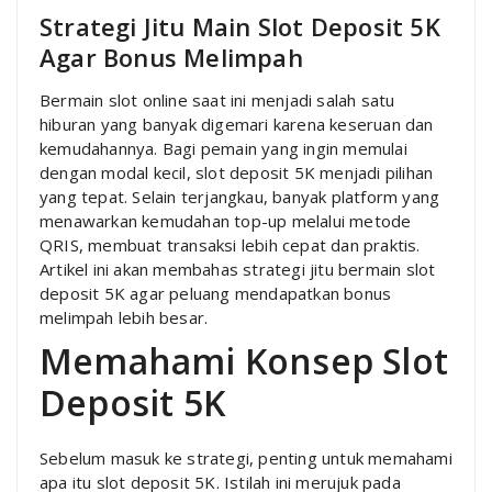
Strategi Jitu Main Slot Deposit 5K
Agar Bonus Melimpah
Bermain slot online saat ini menjadi salah satu
hiburan yang banyak digemari karena keseruan dan
kemudahannya. Bagi pemain yang ingin memulai
dengan modal kecil, slot deposit 5K menjadi pilihan
yang tepat. Selain terjangkau, banyak platform yang
menawarkan kemudahan top-up melalui metode
QRIS, membuat transaksi lebih cepat dan praktis.
Artikel ini akan membahas strategi jitu bermain slot
deposit 5K agar peluang mendapatkan bonus
melimpah lebih besar.
Memahami Konsep Slot
Deposit 5K
Sebelum masuk ke strategi, penting untuk memahami
apa itu slot deposit 5K. Istilah ini merujuk pada