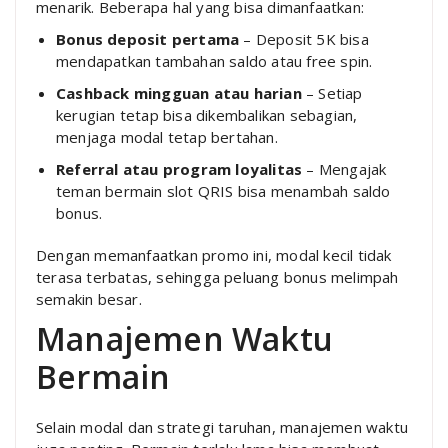
menarik. Beberapa hal yang bisa dimanfaatkan:
Bonus deposit pertama
– Deposit 5K bisa
mendapatkan tambahan saldo atau free spin.
Cashback mingguan atau harian
– Setiap
kerugian tetap bisa dikembalikan sebagian,
menjaga modal tetap bertahan.
Referral atau program loyalitas
– Mengajak
teman bermain slot QRIS bisa menambah saldo
bonus.
Dengan memanfaatkan promo ini, modal kecil tidak
terasa terbatas, sehingga peluang bonus melimpah
semakin besar.
Manajemen Waktu
Bermain
Selain modal dan strategi taruhan, manajemen waktu