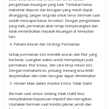
pengelolaan keuangan yang baik. Tentukan batas
maksimal deposit dan kerugian yang masih dapat
ditanggung. Jangan tergoda untuk terus bermain saat
sudah mencapai batas tersebut. Dengan pengelolaan
yang baik, permainan akan tetap menyenangkan dan
tidak menimbulkan masalah keuangan di kemudian
hari.
Pahami Aturan dan Strategi Permainan
Setiap permainan slot memiliki aturan dan fitur yang
berbeda. Luangkan waktu untuk mempelajari pola
permainan, fitur bonus, dan cara kerja mesin slot.
Dengan memahami ini, peluang menang bisa lebih
dioptimalkan dan risiko kerugian dapat diminimalisir.
Hindari Main dalam Kondisi Emosi Tidak Stabil
Bermain saat emosi sedang tidak stabil bisa
menyebabkan keputusan impulsif dan merugikan.
Usahakan bermain saat kondisi pikiran jernih dan