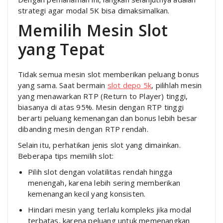
strategi agar modal 5K bisa dimaksimalkan.
Memilih Mesin Slot
yang Tepat
Tidak semua mesin slot memberikan peluang bonus
yang sama. Saat bermain
slot depo 5k
, pilihlah mesin
yang menawarkan RTP (Return to Player) tinggi,
biasanya di atas 95%. Mesin dengan RTP tinggi
berarti peluang kemenangan dan bonus lebih besar
dibanding mesin dengan RTP rendah.
Selain itu, perhatikan jenis slot yang dimainkan.
Beberapa tips memilih slot:
Pilih slot dengan volatilitas rendah hingga
menengah, karena lebih sering memberikan
kemenangan kecil yang konsisten.
Hindari mesin yang terlalu kompleks jika modal
terbatas, karena peluang untuk memenangkan