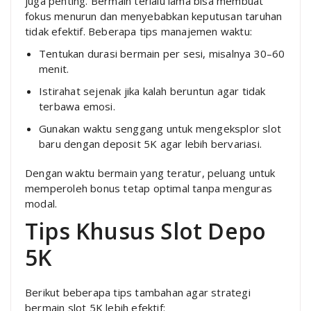
juga penting. Bermain terlalu lama bisa membuat
fokus menurun dan menyebabkan keputusan taruhan
tidak efektif. Beberapa tips manajemen waktu:
Tentukan durasi bermain per sesi, misalnya 30–60
menit.
Istirahat sejenak jika kalah beruntun agar tidak
terbawa emosi.
Gunakan waktu senggang untuk mengeksplor slot
baru dengan deposit 5K agar lebih bervariasi.
Dengan waktu bermain yang teratur, peluang untuk
memperoleh bonus tetap optimal tanpa menguras
modal.
Tips Khusus Slot Depo
5K
Berikut beberapa tips tambahan agar strategi
bermain slot 5K lebih efektif: