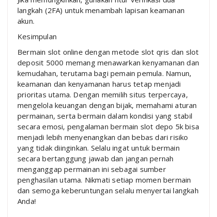
langkah (2FA) untuk menambah lapisan keamanan
akun.
Kesimpulan
Bermain slot online dengan metode slot qris dan slot
deposit 5000 memang menawarkan kenyamanan dan
kemudahan, terutama bagi pemain pemula. Namun,
keamanan dan kenyamanan harus tetap menjadi
prioritas utama. Dengan memilih situs terpercaya,
mengelola keuangan dengan bijak, memahami aturan
permainan, serta bermain dalam kondisi yang stabil
secara emosi, pengalaman bermain slot depo 5k bisa
menjadi lebih menyenangkan dan bebas dari risiko
yang tidak diinginkan. Selalu ingat untuk bermain
secara bertanggung jawab dan jangan pernah
menganggap permainan ini sebagai sumber
penghasilan utama. Nikmati setiap momen bermain
dan semoga keberuntungan selalu menyertai langkah
Anda!