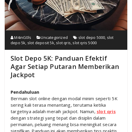
M4inG0ls
Uncategorized
slot depo 5000
,
slot
depo 5k
,
slot deposit 5k
,
slot qris
,
slot qris 5000
Slot Depo 5K: Panduan Efektif
Agar Setiap Putaran Memberikan
Jackpot
Pendahuluan
Bermain slot online dengan modal minim seperti 5K
sering kali terasa menantang, terutama ketika
targetnya adalah meraih jackpot. Namun,
slot qris
dengan strategi yang tepat dan disiplin dalam
permainan, peluang menang bisa meningkat secara
signifikan. Panduan ini akan memberikan tips praktis