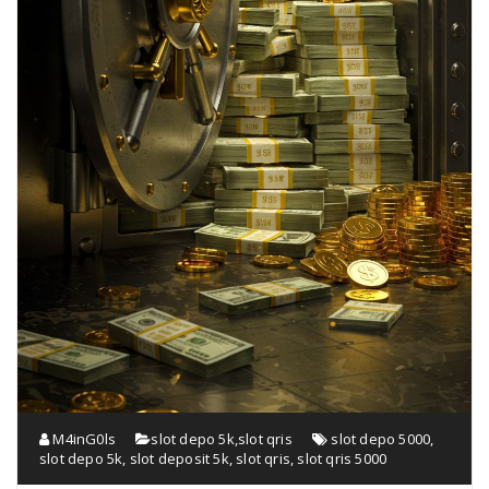
M4inG0ls
slot depo 5k
,
slot qris
slot depo 5000
,
slot depo 5k
,
slot deposit 5k
,
slot qris
,
slot qris 5000