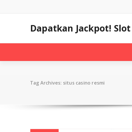
Skip
to
content
Dapatkan Jackpot! Slo
Tag Archives: situs casino resmi