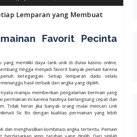
 Setiap Lemparan yang Membuat
mainan Favorit Pecinta
ang memiliki daya tarik unik di dunia kasino online.
rkembang hingga menjadi favorit banyak pemain karena
penuh ketegangan. Setiap lemparan dadu selalu
enunggu hasil terbaik dari angka yang dipilih.
 ternyata mampu memberikan pengalaman bermain yang
permainan ini karena hasilnya berlangsung cepat dan
m. Tidak heran jika banyak orang mulai mencari Link
ikmati Sic Bo dengan kualitas permainan yang lebih
ok dan menghasilkan kombinasi angka tertentu. Pemain
berdasarkan jenis taruhan yang dipilih. Dari sinilah