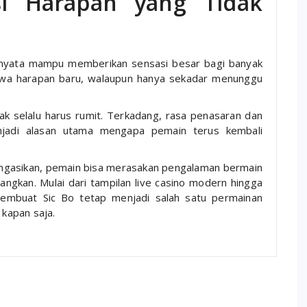
si Harapan yang Tidak
rnyata mampu memberikan sensasi besar bagi banyak
awa harapan baru, walaupun hanya sekadar menunggu
ak selalu harus rumit. Terkadang, rasa penasaran dan
enjadi alasan utama mengapa pemain terus kembali
engasikan, pemain bisa merasakan pengalaman bermain
ngkan. Mulai dari tampilan live casino modern hingga
embuat Sic Bo tetap menjadi salah satu permainan
 kapan saja.