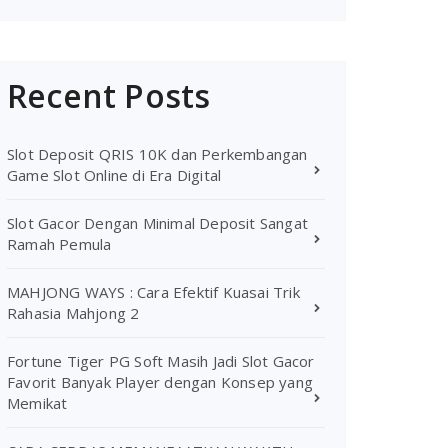
Recent Posts
Slot Deposit QRIS 10K dan Perkembangan
Game Slot Online di Era Digital
Slot Gacor Dengan Minimal Deposit Sangat
Ramah Pemula
MAHJONG WAYS : Cara Efektif Kuasai Trik
Rahasia Mahjong 2
Fortune Tiger PG Soft Masih Jadi Slot Gacor
Favorit Banyak Player dengan Konsep yang
Memikat