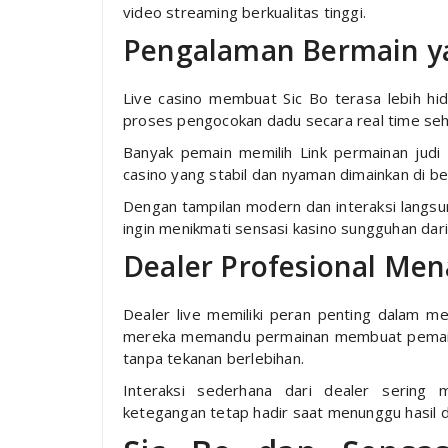
video streaming berkualitas tinggi.
Pengalaman Bermain y
Live casino membuat Sic Bo terasa lebih hi
proses pengocokan dadu secara real time seh
Banyak pemain memilih Link permainan judi 
casino yang stabil dan nyaman dimainkan di b
Dengan tampilan modern dan interaksi langsung
ingin menikmati sensasi kasino sungguhan dar
Dealer Profesional M
Dealer live memiliki peran penting dalam 
mereka memandu permainan membuat pemain 
tanpa tekanan berlebihan.
Interaksi sederhana dari dealer sering 
ketegangan tetap hadir saat menunggu hasil d