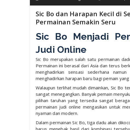
Sic Bo dan Harapan Kecil di
Permainan Semakin Seru
Sic Bo Menjadi Per
Judi Online
Sic Bo merupakan salah satu permainan dadu y
Permainan ini berasal dari Asia dan terus be
menghadirkan sensasi sederhana namun 
menghadirkan harapan baru bagi pemain yang m
Walaupun terlihat mudah dimainkan, Sic Bo
sangat menegangkan. Banyak pemain menyukai 
pilihan taruhan yang tersedia sangat beraga
permainan judi online mengasikan untuk men
nyaman dan modern.
Dalam permainan Sic Bo, tiga dadu akan dikoc
harus menebak hasil dari kombinasi tersebut 