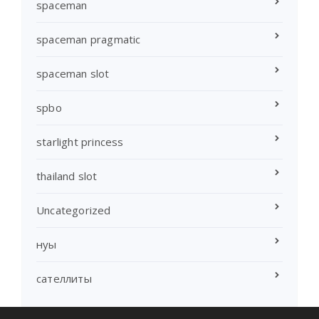
spaceman
spaceman pragmatic
spaceman slot
spbo
starlight princess
thailand slot
Uncategorized
нуы
сателлиты