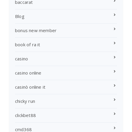
baccarat
Blog
bonus new member
book of ra it
casino
casino online
casinò online it
chicky run
clickbet88
cmd368