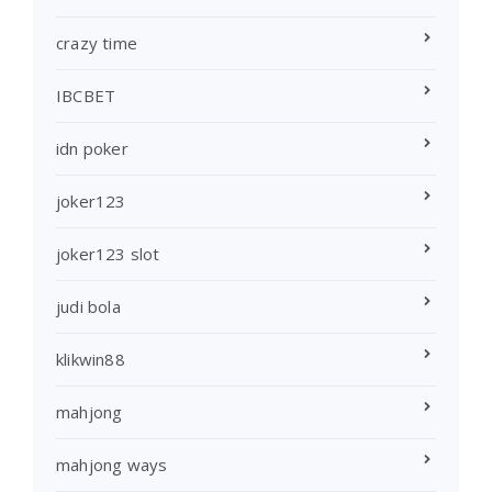
crazy time
IBCBET
idn poker
joker123
joker123 slot
judi bola
klikwin88
mahjong
mahjong ways