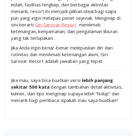
indah, fasilitas lengkap, dan berbagai aktivitas
menarik, resort ini menjadi pilihan ideal bagi siapa
pun yang ingin melepas penat sejenak. Menginap di
sini berarti
Giri Sarovar Resort
menikmati
ketenangan, kenyamanan, dan pengalaman liburan
yang tak terlupakan.
Jika Anda ingin benar-benar melepaskan diri dari
rutinitas dan menikmati ketenangan alam, Giri
Sarovar Resort adalah jawaban yang tepat.
Jika mau, saya bisa buatkan versi
lebih panjang
sekitar 500 kata
dengan tambahan detail aktivitas,
kuliner, dan tips menginap supaya lebih “hidup” dan
menarik bagi pembaca. Apakah mau saya buatkan?