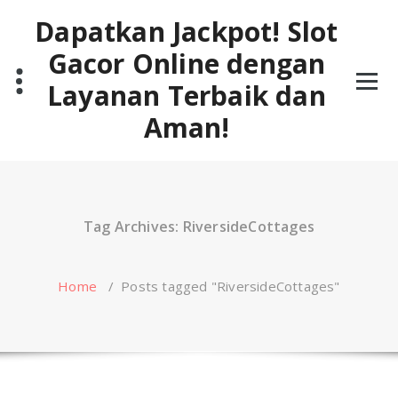
Skip
Dapatkan Jackpot! Slot
to
content
Gacor Online dengan
Layanan Terbaik dan
Aman!
Tag Archives: RiversideCottages
Home
/
Posts tagged "RiversideCottages"