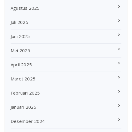
Agustus 2025
Juli 2025
Juni 2025
Mei 2025
April 2025
Maret 2025
Februari 2025
Januari 2025
Desember 2024