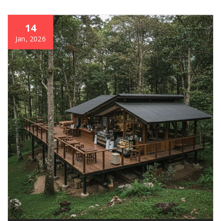
14
Jan, 2026