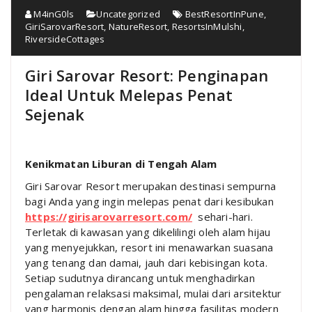
M4inG0ls
Uncategorized
BestResortInPune
,
GiriSarovarResort
,
NatureResort
,
ResortsInMulshi
,
RiversideCottages
Giri Sarovar Resort: Penginapan
Ideal Untuk Melepas Penat
Sejenak
Kenikmatan Liburan di Tengah Alam
Giri Sarovar Resort merupakan destinasi sempurna
bagi Anda yang ingin melepas penat dari kesibukan
https://girisarovarresort.com/
sehari-hari.
Terletak di kawasan yang dikelilingi oleh alam hijau
yang menyejukkan, resort ini menawarkan suasana
yang tenang dan damai, jauh dari kebisingan kota.
Setiap sudutnya dirancang untuk menghadirkan
pengalaman relaksasi maksimal, mulai dari arsitektur
yang harmonis dengan alam hingga fasilitas modern