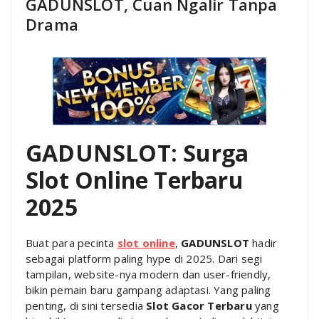
GADUNSLOT, Cuan Ngalir Tanpa
Drama
GADUNSLOT: Surga
Slot Online Terbaru
2025
Buat para pecinta
slot online
,
GADUNSLOT
hadir
sebagai platform paling hype di 2025. Dari segi
tampilan, website-nya modern dan user-friendly,
bikin pemain baru gampang adaptasi. Yang paling
penting, di sini tersedia
Slot Gacor Terbaru
yang