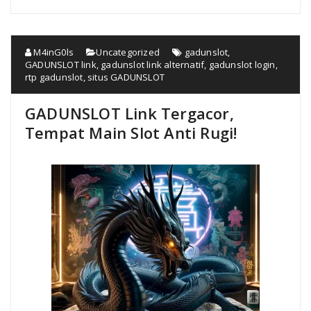
M4inG0ls
Uncategorized
gadunslot
,
GADUNSLOT link
,
gadunslot link alternatif
,
gadunslot login
,
rtp gadunslot
,
situs GADUNSLOT
GADUNSLOT Link Tergacor,
Tempat Main Slot Anti Rugi!