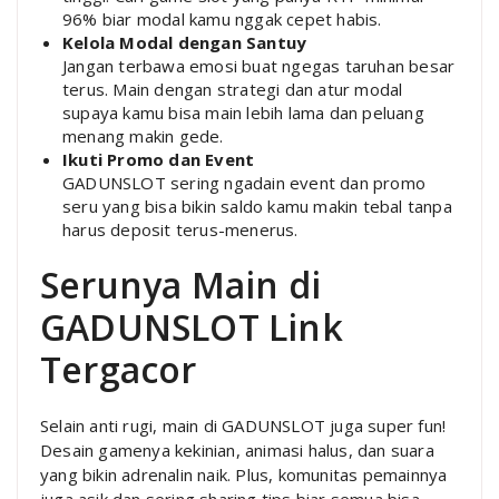
96% biar modal kamu nggak cepet habis.
Kelola Modal dengan Santuy
Jangan terbawa emosi buat ngegas taruhan besar
terus. Main dengan strategi dan atur modal
supaya kamu bisa main lebih lama dan peluang
menang makin gede.
Ikuti Promo dan Event
GADUNSLOT sering ngadain event dan promo
seru yang bisa bikin saldo kamu makin tebal tanpa
harus deposit terus-menerus.
Serunya Main di
GADUNSLOT Link
Tergacor
Selain anti rugi, main di GADUNSLOT juga super fun!
Desain gamenya kekinian, animasi halus, dan suara
yang bikin adrenalin naik. Plus, komunitas pemainnya
juga asik dan sering sharing tips biar semua bisa