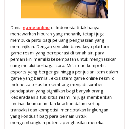
Dunia
game online
di Indonesia tidak hanya
menawarkan hiburan yang menarik, tetapi juga
membuka pintu bagi peluang penghasilan yang
menjanjikan. Dengan semakin banyaknya platform
game resmi yang beroperasi di tanah air, para
pemain kini memiliki kesempatan untuk menghasilkan
uang melalui berbagai cara. Mulai dari kompetisi
esports yang bergengsi hingga penjualan item dalam
game yang bernilai, ekosistem game online resmi di
Indonesia terus berkembang menjadi sumber
pendapatan yang signifikan bagi banyak orang.
Keberadaan situs-situs resmi ini juga memberikan
jaminan keamanan dan keadilan dalam setiap
transaksi dan kompetisi, menciptakan lingkungan
yang kondusif bagi para pemain untuk
mengembangkan potensi penghasilan mereka.