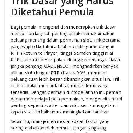
Trik Dasar yang Harus
Diketahui Pemula
Bagi pemula, mengenal dan menerapkan trik dasar
merupakan langkah penting untuk memaksimalkan
peluang menang dalam permainan slot. Trik pertama
yang wajib diketahui adalah memilih game dengan
RTP (Return to Player) tinggi. Semakin tinggi nilai
RTP, semakin besar pula peluang kemenangan dalam
jangka panjang. GADUNSLOT menghadirkan banyak
pilihan slot dengan RTP di atas 96%, memberi
peluang cuan lebih besar dibandingkan situs lain. Trik
kedua adalah memanfaatkan mode demo yang
tersedia. Dengan bermain di mode latihan ini, pemain
dapat mempelajari pola permainan, mengenali simbol
penting seperti scatter dan wild, serta mengetahui
kapan saat terbaik untuk meningkatkan taruhan.
Selain itu, manajemen modal adalah faktor yang
sering diabaikan oleh pemula. Jangan langsung