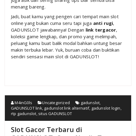
menang bareng.
Jadi, buat kamu yang pengen cari tempat main slot
online yang bukan cuma seru tapi juga
anti rugi
,
GADUNSLOT jawabannya! Dengan
link tergacor
,
koleksi game lengkap, dan promo yang melimpah,
peluang kamu buat balik modal bahkan untung besar
makin terbuka lebar. Yuk, buruan coba dan buktikan
sendiri sensasi main slot di GADUNSLOT!
M4inG0ls
Uncategorized
gadunslot
,
GADUNSLOT link
,
gadunslot link alternatif
,
gadunslot login
,
rtp gadunslot
,
situs GADUNSLOT
Slot Gacor Terbaru di