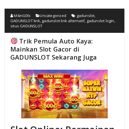
M4inG0ls
Uncategorized
gadunslot
,
GADUNSLOT link
,
gadunslot link alternatif
,
gadunslot login
,
situs GADUNSLOT
Trik Pemula Auto Kaya:
Mainkan Slot Gacor di
GADUNSLOT Sekarang Juga