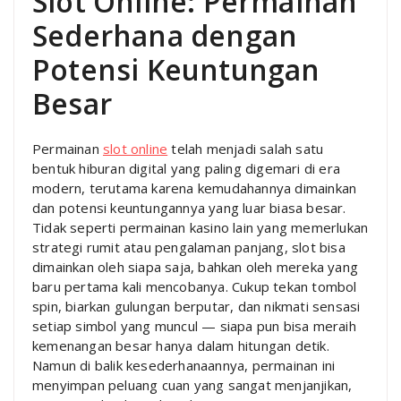
Slot Online: Permainan
Sederhana dengan
Potensi Keuntungan
Besar
Permainan
slot online
telah menjadi salah satu
bentuk hiburan digital yang paling digemari di era
modern, terutama karena kemudahannya dimainkan
dan potensi keuntungannya yang luar biasa besar.
Tidak seperti permainan kasino lain yang memerlukan
strategi rumit atau pengalaman panjang, slot bisa
dimainkan oleh siapa saja, bahkan oleh mereka yang
baru pertama kali mencobanya. Cukup tekan tombol
spin, biarkan gulungan berputar, dan nikmati sensasi
setiap simbol yang muncul — siapa pun bisa meraih
kemenangan besar hanya dalam hitungan detik.
Namun di balik kesederhanaannya, permainan ini
menyimpan peluang cuan yang sangat menjanjikan,