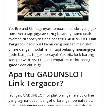
Yo, Bro and Sis! Lagi nyari tempat main slot yang gak
cuma seru tapi juga
anti rugi
? Santuy, kamu udah
nyampe di spot yang pas banget!
GADUNSLOT Link
Tergacor
hadir buat kamu yang pengen main slot
online dengan modal minim tapi peluang menangnya
gede banget. Nggak percaya? Yuk, kita kulik bareng
kenapa GADUNSLOT jadi tempat main slot paling
gacor
dan anti rugi!
Apa Itu GADUNSLOT
Link Tergacor?
Jadi gini, GADUNSLOT itu platform game slot online
yang lagi naik daun banget di kalangan pemain slot.
Istilah
link tergacor
di sini maksudnya adalah link