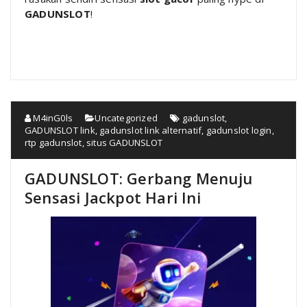
GADUNSLOT
!
M4inG0ls
Uncategorized
gadunslot
,
GADUNSLOT link
,
gadunslot link alternatif
,
gadunslot login
,
rtp gadunslot
,
situs GADUNSLOT
GADUNSLOT: Gerbang Menuju
Sensasi Jackpot Hari Ini