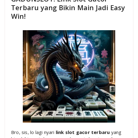
Terbaru yang Bikin Main Jadi Easy
Win!
Bro, sis, lo lagi nyari
link slot gacor terbaru
yang