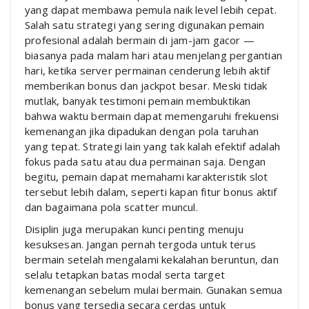
yang dapat membawa pemula naik level lebih cepat.
Salah satu strategi yang sering digunakan pemain
profesional adalah bermain di jam-jam gacor —
biasanya pada malam hari atau menjelang pergantian
hari, ketika server permainan cenderung lebih aktif
memberikan bonus dan jackpot besar. Meski tidak
mutlak, banyak testimoni pemain membuktikan
bahwa waktu bermain dapat memengaruhi frekuensi
kemenangan jika dipadukan dengan pola taruhan
yang tepat. Strategi lain yang tak kalah efektif adalah
fokus pada satu atau dua permainan saja. Dengan
begitu, pemain dapat memahami karakteristik slot
tersebut lebih dalam, seperti kapan fitur bonus aktif
dan bagaimana pola scatter muncul.
Disiplin juga merupakan kunci penting menuju
kesuksesan. Jangan pernah tergoda untuk terus
bermain setelah mengalami kekalahan beruntun, dan
selalu tetapkan batas modal serta target
kemenangan sebelum mulai bermain. Gunakan semua
bonus yang tersedia secara cerdas untuk