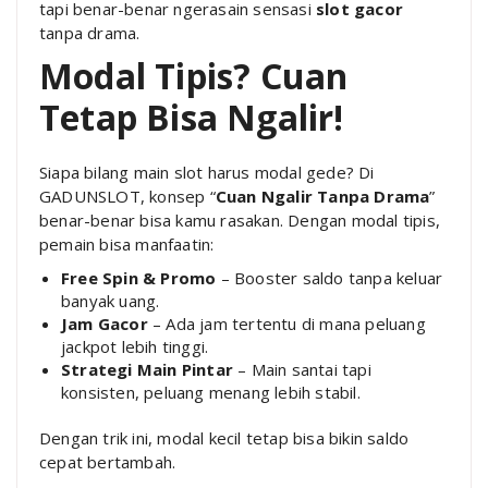
tapi benar-benar ngerasain sensasi
slot gacor
tanpa drama.
Modal Tipis? Cuan
Tetap Bisa Ngalir!
Siapa bilang main slot harus modal gede? Di
GADUNSLOT, konsep “
Cuan Ngalir Tanpa Drama
”
benar-benar bisa kamu rasakan. Dengan modal tipis,
pemain bisa manfaatin:
Free Spin & Promo
– Booster saldo tanpa keluar
banyak uang.
Jam Gacor
– Ada jam tertentu di mana peluang
jackpot lebih tinggi.
Strategi Main Pintar
– Main santai tapi
konsisten, peluang menang lebih stabil.
Dengan trik ini, modal kecil tetap bisa bikin saldo
cepat bertambah.