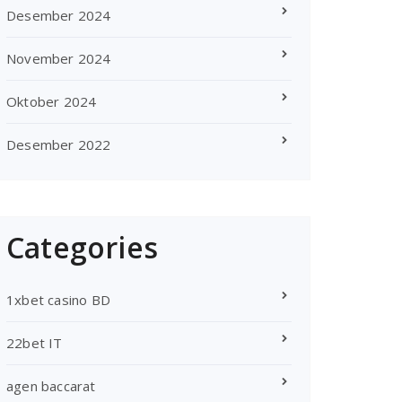
Desember 2024
November 2024
Oktober 2024
Desember 2022
Categories
1xbet casino BD
22bet IT
agen baccarat