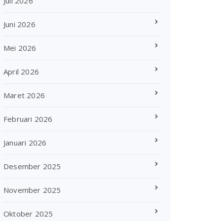
Juli 2026
Juni 2026
Mei 2026
April 2026
Maret 2026
Februari 2026
Januari 2026
Desember 2025
November 2025
Oktober 2025