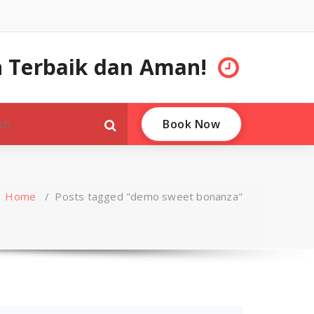
n Terbaik dan Aman!
Book Now
Home
/
Posts tagged "demo sweet bonanza"