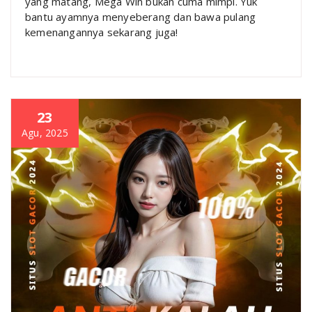
yang matang, Mega Win bukan cuma mimpi. Yuk
bantu ayamnya menyeberang dan bawa pulang
kemenangannya sekarang juga!
23
Agu, 2025