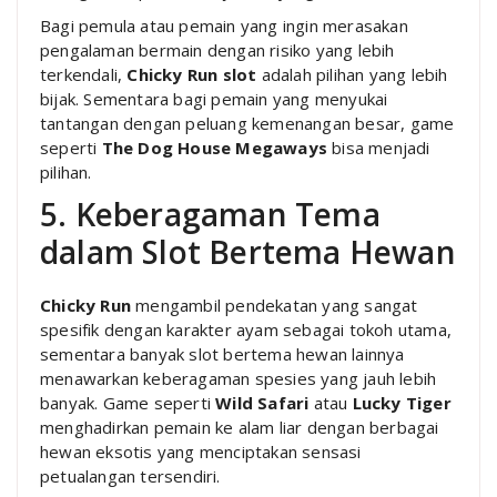
Bagi pemula atau pemain yang ingin merasakan
pengalaman bermain dengan risiko yang lebih
terkendali,
Chicky Run slot
adalah pilihan yang lebih
bijak. Sementara bagi pemain yang menyukai
tantangan dengan peluang kemenangan besar, game
seperti
The Dog House Megaways
bisa menjadi
pilihan.
5. Keberagaman Tema
dalam Slot Bertema Hewan
Chicky Run
mengambil pendekatan yang sangat
spesifik dengan karakter ayam sebagai tokoh utama,
sementara banyak slot bertema hewan lainnya
menawarkan keberagaman spesies yang jauh lebih
banyak. Game seperti
Wild Safari
atau
Lucky Tiger
menghadirkan pemain ke alam liar dengan berbagai
hewan eksotis yang menciptakan sensasi
petualangan tersendiri.