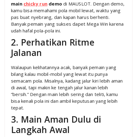
main
chicky run
demo
di MAUSLOT. Dengan demo,
kamu bisa memahami pola mobil lewat, waktu yang
pas buat nyebrang, dan kapan harus berhenti.
Banyak pemain yang sukses dapet Mega Win karena
udah hafal pola-pola ini.
2. Perhatikan Ritme
Jalanan
Walaupun kelihatannya acak, banyak pemain yang
bilang kalau mobil-mobil yang lewat itu punya
semacam pola. Misalnya, kadang jalur kiri lebih aman
di awal, tapi makin ke tengah jalur kanan lebih
“bersih.” Dengan main lebih sering dan teliti, kamu
bisa kenali pola ini dan ambil keputusan yang lebih
tepat.
3. Main Aman Dulu di
Langkah Awal