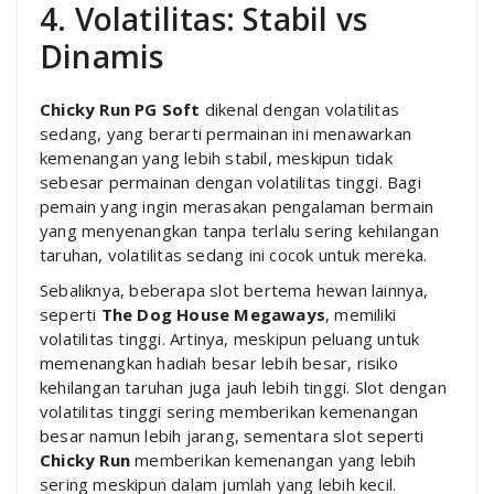
4. Volatilitas: Stabil vs
Dinamis
Chicky Run PG Soft
dikenal dengan volatilitas
sedang, yang berarti permainan ini menawarkan
kemenangan yang lebih stabil, meskipun tidak
sebesar permainan dengan volatilitas tinggi. Bagi
pemain yang ingin merasakan pengalaman bermain
yang menyenangkan tanpa terlalu sering kehilangan
taruhan, volatilitas sedang ini cocok untuk mereka.
Sebaliknya, beberapa slot bertema hewan lainnya,
seperti
The Dog House Megaways
, memiliki
volatilitas tinggi. Artinya, meskipun peluang untuk
memenangkan hadiah besar lebih besar, risiko
kehilangan taruhan juga jauh lebih tinggi. Slot dengan
volatilitas tinggi sering memberikan kemenangan
besar namun lebih jarang, sementara slot seperti
Chicky Run
memberikan kemenangan yang lebih
sering meskipun dalam jumlah yang lebih kecil.