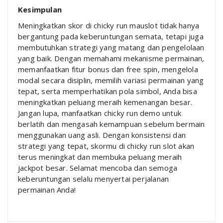
Kesimpulan
Meningkatkan skor di chicky run mauslot tidak hanya
bergantung pada keberuntungan semata, tetapi juga
membutuhkan strategi yang matang dan pengelolaan
yang baik. Dengan memahami mekanisme permainan,
memanfaatkan fitur bonus dan free spin, mengelola
modal secara disiplin, memilih variasi permainan yang
tepat, serta memperhatikan pola simbol, Anda bisa
meningkatkan peluang meraih kemenangan besar.
Jangan lupa, manfaatkan chicky run demo untuk
berlatih dan mengasah kemampuan sebelum bermain
menggunakan uang asli. Dengan konsistensi dan
strategi yang tepat, skormu di chicky run slot akan
terus meningkat dan membuka peluang meraih
jackpot besar. Selamat mencoba dan semoga
keberuntungan selalu menyertai perjalanan
permainan Anda!