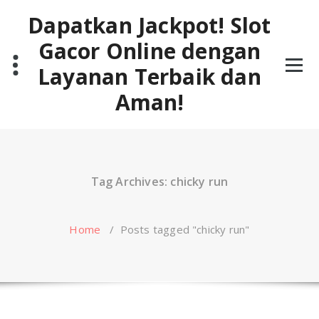
Skip
Dapatkan Jackpot! Slot
to
content
Gacor Online dengan
Layanan Terbaik dan
Aman!
Tag Archives: chicky run
Home
/
Posts tagged "chicky run"