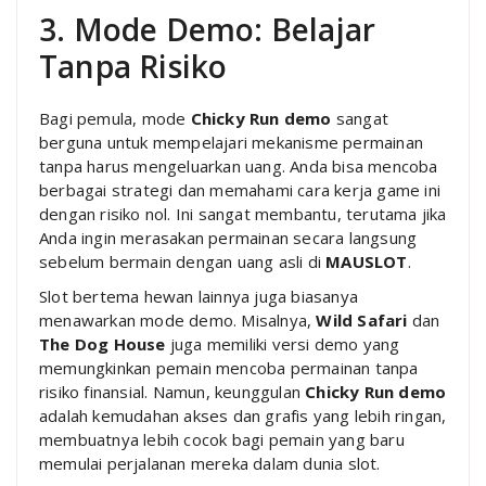
3. Mode Demo: Belajar
Tanpa Risiko
Bagi pemula, mode
Chicky Run demo
sangat
berguna untuk mempelajari mekanisme permainan
tanpa harus mengeluarkan uang. Anda bisa mencoba
berbagai strategi dan memahami cara kerja game ini
dengan risiko nol. Ini sangat membantu, terutama jika
Anda ingin merasakan permainan secara langsung
sebelum bermain dengan uang asli di
MAUSLOT
.
Slot bertema hewan lainnya juga biasanya
menawarkan mode demo. Misalnya,
Wild Safari
dan
The Dog House
juga memiliki versi demo yang
memungkinkan pemain mencoba permainan tanpa
risiko finansial. Namun, keunggulan
Chicky Run demo
adalah kemudahan akses dan grafis yang lebih ringan,
membuatnya lebih cocok bagi pemain yang baru
memulai perjalanan mereka dalam dunia slot.