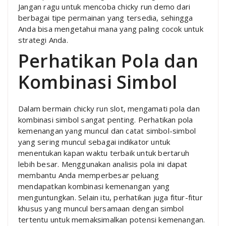
Jangan ragu untuk mencoba chicky run demo dari
berbagai tipe permainan yang tersedia, sehingga
Anda bisa mengetahui mana yang paling cocok untuk
strategi Anda.
Perhatikan Pola dan
Kombinasi Simbol
Dalam bermain chicky run slot, mengamati pola dan
kombinasi simbol sangat penting. Perhatikan pola
kemenangan yang muncul dan catat simbol-simbol
yang sering muncul sebagai indikator untuk
menentukan kapan waktu terbaik untuk bertaruh
lebih besar. Menggunakan analisis pola ini dapat
membantu Anda memperbesar peluang
mendapatkan kombinasi kemenangan yang
menguntungkan. Selain itu, perhatikan juga fitur-fitur
khusus yang muncul bersamaan dengan simbol
tertentu untuk memaksimalkan potensi kemenangan.