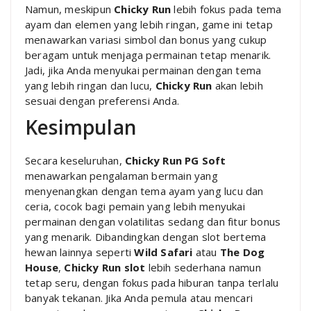
Namun, meskipun
Chicky Run
lebih fokus pada tema
ayam dan elemen yang lebih ringan, game ini tetap
menawarkan variasi simbol dan bonus yang cukup
beragam untuk menjaga permainan tetap menarik.
Jadi, jika Anda menyukai permainan dengan tema
yang lebih ringan dan lucu,
Chicky Run
akan lebih
sesuai dengan preferensi Anda.
Kesimpulan
Secara keseluruhan,
Chicky Run PG Soft
menawarkan pengalaman bermain yang
menyenangkan dengan tema ayam yang lucu dan
ceria, cocok bagi pemain yang lebih menyukai
permainan dengan volatilitas sedang dan fitur bonus
yang menarik. Dibandingkan dengan slot bertema
hewan lainnya seperti
Wild Safari
atau
The Dog
House
,
Chicky Run slot
lebih sederhana namun
tetap seru, dengan fokus pada hiburan tanpa terlalu
banyak tekanan. Jika Anda pemula atau mencari