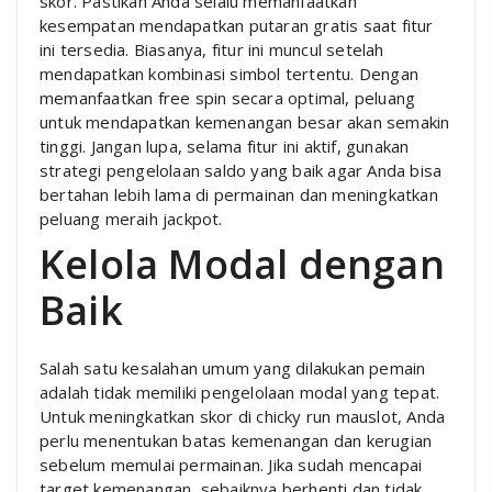
skor. Pastikan Anda selalu memanfaatkan
kesempatan mendapatkan putaran gratis saat fitur
ini tersedia. Biasanya, fitur ini muncul setelah
mendapatkan kombinasi simbol tertentu. Dengan
memanfaatkan free spin secara optimal, peluang
untuk mendapatkan kemenangan besar akan semakin
tinggi. Jangan lupa, selama fitur ini aktif, gunakan
strategi pengelolaan saldo yang baik agar Anda bisa
bertahan lebih lama di permainan dan meningkatkan
peluang meraih jackpot.
Kelola Modal dengan
Baik
Salah satu kesalahan umum yang dilakukan pemain
adalah tidak memiliki pengelolaan modal yang tepat.
Untuk meningkatkan skor di chicky run mauslot, Anda
perlu menentukan batas kemenangan dan kerugian
sebelum memulai permainan. Jika sudah mencapai
target kemenangan, sebaiknya berhenti dan tidak