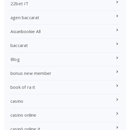
22bet IT
agen baccarat
Asianbookie All
baccarat
Blog
bonus new member
book of ra it
casino
casino online
casinò online it