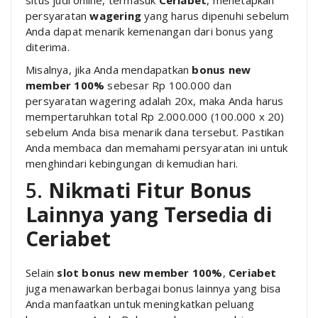
persyaratan
wagering
yang harus dipenuhi sebelum
Anda dapat menarik kemenangan dari bonus yang
diterima.
Misalnya, jika Anda mendapatkan
bonus new
member 100%
sebesar Rp 100.000 dan
persyaratan wagering adalah 20x, maka Anda harus
mempertaruhkan total Rp 2.000.000 (100.000 x 20)
sebelum Anda bisa menarik dana tersebut. Pastikan
Anda membaca dan memahami persyaratan ini untuk
menghindari kebingungan di kemudian hari.
5.
Nikmati Fitur Bonus
Lainnya yang Tersedia di
Ceriabet
Selain
slot bonus new member 100%
,
Ceriabet
juga menawarkan berbagai bonus lainnya yang bisa
Anda manfaatkan untuk meningkatkan peluang