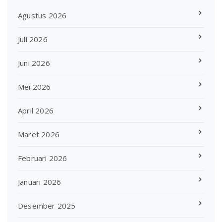
Agustus 2026
Juli 2026
Juni 2026
Mei 2026
April 2026
Maret 2026
Februari 2026
Januari 2026
Desember 2025