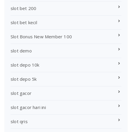
slot bet 200
slot bet kecil
Slot Bonus New Member 100
slot demo
slot depo 10k
slot depo 5k
slot gacor
slot gacor hari ini
slot qris