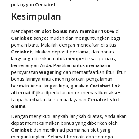
pelanggan
Ceriabet
.
Kesimpulan
Mendapatkan
slot bonus new member 100%
di
Ceriabet
sangat mudah dan menguntungkan bagi
pemain baru. Mulailah dengan mendaftar di situs
Ceriabet
, lakukan deposit pertama, dan bonus
langsung diberikan untuk memperbesar peluang
kemenangan Anda. Pastikan untuk memahami
persyaratan
wagering
dan memanfaatkan fitur-fitur
bonus lainnya untuk meningkatkan pengalaman
bermain Anda. Jangan lupa, gunakan
Ceriabet link
alternatif
jika diperlukan untuk memastikan akses
tanpa hambatan ke semua layanan
Ceriabet slot
online
.
Dengan mengikuti langkah-langkah di atas, Anda akan
dapat memaksimalkan bonus yang diberikan oleh
Ceriabet
dan menikmati permainan slot yang
menguntungkan. Selamat bermain dan semoga