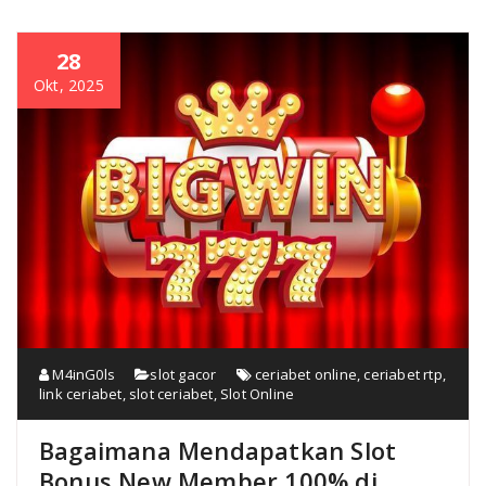
28
Okt, 2025
M4inG0ls
slot gacor
ceriabet online
,
ceriabet rtp
,
link ceriabet
,
slot ceriabet
,
Slot Online
Bagaimana Mendapatkan Slot
Bonus New Member 100% di