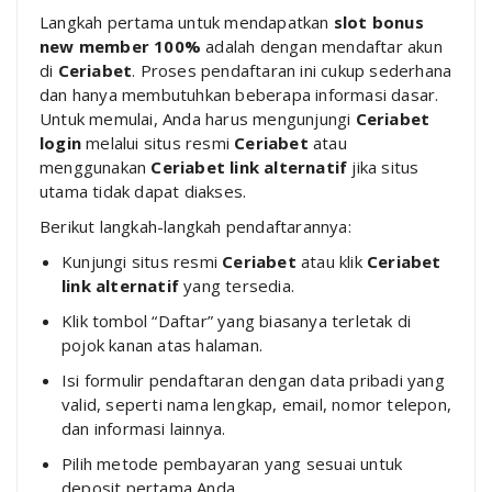
Langkah pertama untuk mendapatkan
slot bonus
new member 100%
adalah dengan mendaftar akun
di
Ceriabet
. Proses pendaftaran ini cukup sederhana
dan hanya membutuhkan beberapa informasi dasar.
Untuk memulai, Anda harus mengunjungi
Ceriabet
login
melalui situs resmi
Ceriabet
atau
menggunakan
Ceriabet link alternatif
jika situs
utama tidak dapat diakses.
Berikut langkah-langkah pendaftarannya:
Kunjungi situs resmi
Ceriabet
atau klik
Ceriabet
link alternatif
yang tersedia.
Klik tombol “Daftar” yang biasanya terletak di
pojok kanan atas halaman.
Isi formulir pendaftaran dengan data pribadi yang
valid, seperti nama lengkap, email, nomor telepon,
dan informasi lainnya.
Pilih metode pembayaran yang sesuai untuk
deposit pertama Anda.