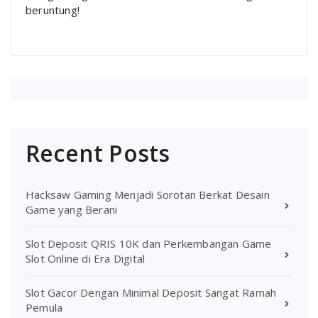
beruntung!
Recent Posts
Hacksaw Gaming Menjadi Sorotan Berkat Desain
Game yang Berani
Slot Deposit QRIS 10K dan Perkembangan Game
Slot Online di Era Digital
Slot Gacor Dengan Minimal Deposit Sangat Ramah
Pemula