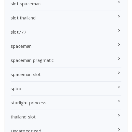
slot spaceman
slot thailand
slot777
spaceman
spaceman pragmatic
spaceman slot
spbo
starlight princess
thailand slot
Uncategorized