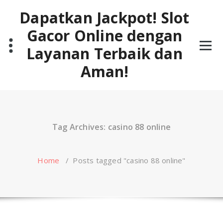
Skip
Dapatkan Jackpot! Slot
to
content
Gacor Online dengan
Layanan Terbaik dan
Aman!
Tag Archives: casino 88 online
Home
/
Posts tagged "casino 88 online"