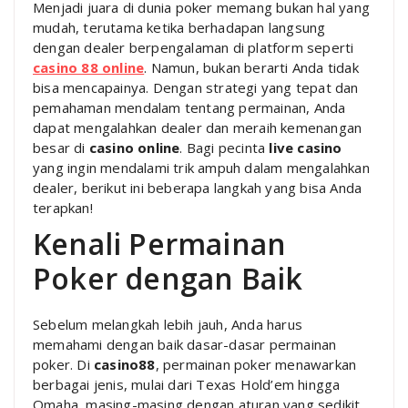
Menjadi juara di dunia poker memang bukan hal yang
mudah, terutama ketika berhadapan langsung
dengan dealer berpengalaman di platform seperti
casino 88 online
. Namun, bukan berarti Anda tidak
bisa mencapainya. Dengan strategi yang tepat dan
pemahaman mendalam tentang permainan, Anda
dapat mengalahkan dealer dan meraih kemenangan
besar di
casino online
. Bagi pecinta
live casino
yang ingin mendalami trik ampuh dalam mengalahkan
dealer, berikut ini beberapa langkah yang bisa Anda
terapkan!
Kenali Permainan
Poker dengan Baik
Sebelum melangkah lebih jauh, Anda harus
memahami dengan baik dasar-dasar permainan
poker. Di
casino88
, permainan poker menawarkan
berbagai jenis, mulai dari Texas Hold’em hingga
Omaha, masing-masing dengan aturan yang sedikit