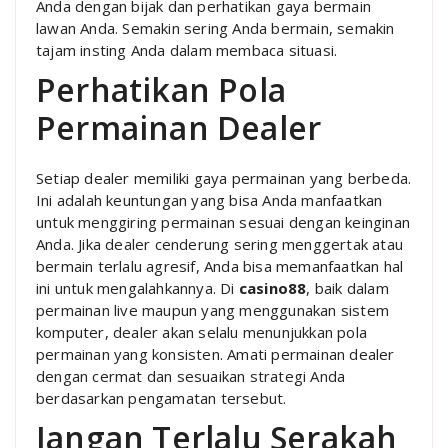
Anda dengan bijak dan perhatikan gaya bermain
lawan Anda. Semakin sering Anda bermain, semakin
tajam insting Anda dalam membaca situasi.
Perhatikan Pola
Permainan Dealer
Setiap dealer memiliki gaya permainan yang berbeda.
Ini adalah keuntungan yang bisa Anda manfaatkan
untuk menggiring permainan sesuai dengan keinginan
Anda. Jika dealer cenderung sering menggertak atau
bermain terlalu agresif, Anda bisa memanfaatkan hal
ini untuk mengalahkannya. Di
casino88
, baik dalam
permainan live maupun yang menggunakan sistem
komputer, dealer akan selalu menunjukkan pola
permainan yang konsisten. Amati permainan dealer
dengan cermat dan sesuaikan strategi Anda
berdasarkan pengamatan tersebut.
Jangan Terlalu Serakah