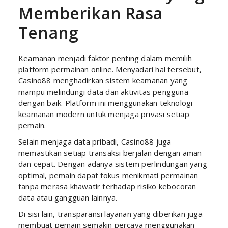
Memberikan Rasa
Tenang
Keamanan menjadi faktor penting dalam memilih
platform permainan online. Menyadari hal tersebut,
Casino88 menghadirkan sistem keamanan yang
mampu melindungi data dan aktivitas pengguna
dengan baik. Platform ini menggunakan teknologi
keamanan modern untuk menjaga privasi setiap
pemain.
Selain menjaga data pribadi, Casino88 juga
memastikan setiap transaksi berjalan dengan aman
dan cepat. Dengan adanya sistem perlindungan yang
optimal, pemain dapat fokus menikmati permainan
tanpa merasa khawatir terhadap risiko kebocoran
data atau gangguan lainnya.
Di sisi lain, transparansi layanan yang diberikan juga
membuat pemain semakin percaya menggunakan