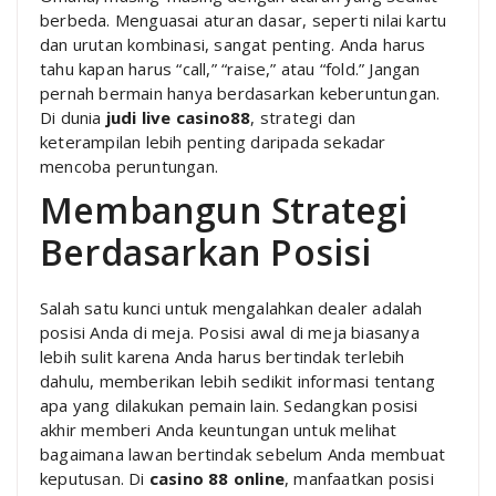
berbeda. Menguasai aturan dasar, seperti nilai kartu
dan urutan kombinasi, sangat penting. Anda harus
tahu kapan harus “call,” “raise,” atau “fold.” Jangan
pernah bermain hanya berdasarkan keberuntungan.
Di dunia
judi live casino88
, strategi dan
keterampilan lebih penting daripada sekadar
mencoba peruntungan.
Membangun Strategi
Berdasarkan Posisi
Salah satu kunci untuk mengalahkan dealer adalah
posisi Anda di meja. Posisi awal di meja biasanya
lebih sulit karena Anda harus bertindak terlebih
dahulu, memberikan lebih sedikit informasi tentang
apa yang dilakukan pemain lain. Sedangkan posisi
akhir memberi Anda keuntungan untuk melihat
bagaimana lawan bertindak sebelum Anda membuat
keputusan. Di
casino 88 online
, manfaatkan posisi