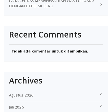
CARA CERDAS MEMANFAATKAN WAKTU LUANG
DENGAN DEPO 5K SERU
Recent Comments
Tidak ada komentar untuk ditampilkan.
Archives
Agustus 2026
Juli 2026