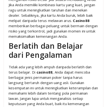
Jika Anda memiliki kombinasi kartu yang kuat, jangan
ragu untuk meningkatkan taruhan dan menekan
dealer. Sebaliknya, jika kartu Anda buruk, lebih baik
melipat daripada terus melawan arus.
Casino88
memberikan berbagai peluang untuk bermain dengan
risiko yang terkontrol, jadi gunakan momen ini untuk
memaksimalkan kemenangan Anda.
Berlatih dan Belajar
dari Pengalaman
Tidak ada yang lebih ampuh daripada berlatih dan
terus belajar. Di
casino88
, Anda dapat mencoba
berbagai jenis permainan poker tanpa harus
langsung bertaruh dengan uang asli. Gunakan
kesempatan ini untuk meningkatkan keterampilan dan
memahami lebih dalam tentang pola permainan
lawan. Jangan lupa untuk menganalisis setiap
keputusan yang Anda buat, baik itu kemenangan