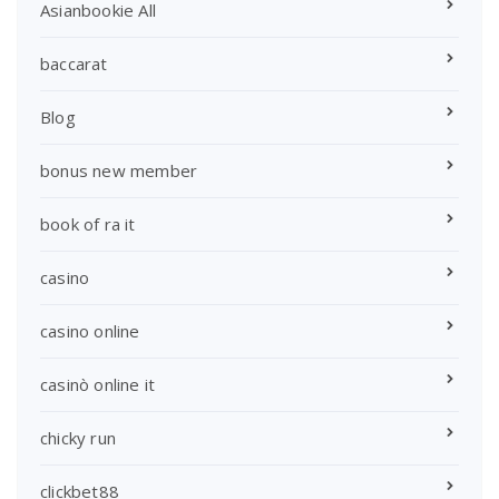
Asianbookie All
baccarat
Blog
bonus new member
book of ra it
casino
casino online
casinò online it
chicky run
clickbet88