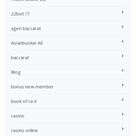
22bet IT
agen baccarat
Asianbookie All
baccarat
Blog
bonus new member
book of ra it
casino
casino online