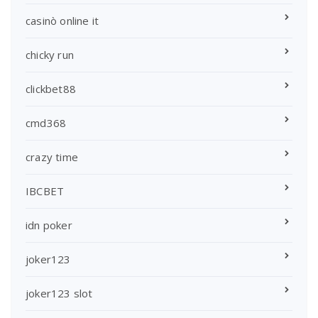
casinò online it
chicky run
clickbet88
cmd368
crazy time
IBCBET
idn poker
joker123
joker123 slot