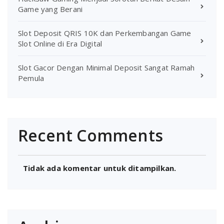
Game yang Berani
Slot Deposit QRIS 10K dan Perkembangan Game
Slot Online di Era Digital
Slot Gacor Dengan Minimal Deposit Sangat Ramah
Pemula
Recent Comments
Tidak ada komentar untuk ditampilkan.