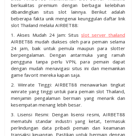
berkualitas premium dengan berbagai kelebihan
dibandingkan situs slot lainnya. Berikut adalah
beberapa fakta unik mengenai keunggulan daftar link
slot Thailand melalui AIRBET88:
1. Akses Mudah 24 Jam: Situs
slot server thailand
AIRBET88 mudah diakses oleh para pemain selama
24 jam, baik untuk pemula maupun para slotter
berpengalaman. Dengan antarmuka yang ramah
pengguna tanpa perlu VPN, para pemain dapat
dengan mudah menavigasi situs ini dan memainkan
game favorit mereka kapan saja.
2. Winrate Tinggi: AIRBET88 menawarkan tingkat
winrate yang tinggi untuk para pemain slot Thailand,
menjamin pengalaman bermain yang menarik dan
kesempatan menang lebih besar.
3. Lisensi Resmi: Dengan lisensi resmi, AIRBET88
mematuhi standar industri yang ketat, termasuk
perlindungan data pribadi pemain dan keamanan
transaksi keuangan. Pastikan untuk bermain dengan