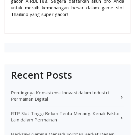
gacor AIRBET88. Segera daftarkan akun pro Anda
untuk meraih kemenangan besar dalam game slot
Thailand yang super gacor!
Recent Posts
Pentingnya Konsistensi Inovasi dalam Industri
Permainan Digital
RTP Slot Tinggi Belum Tentu Menang: Kenali Faktor
Lain dalam Permainan
Hacksaw Gaming Menjadi Sorotan Berkat Desain