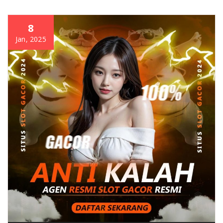
8
Jan, 2025