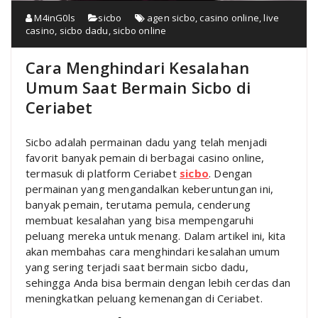
M4inG0ls
sicbo
agen sicbo
,
casino online
,
live
casino
,
sicbo dadu
,
sicbo online
Cara Menghindari Kesalahan
Umum Saat Bermain Sicbo di
Ceriabet
Sicbo adalah permainan dadu yang telah menjadi
favorit banyak pemain di berbagai casino online,
termasuk di platform Ceriabet
sicbo
. Dengan
permainan yang mengandalkan keberuntungan ini,
banyak pemain, terutama pemula, cenderung
membuat kesalahan yang bisa mempengaruhi
peluang mereka untuk menang. Dalam artikel ini, kita
akan membahas cara menghindari kesalahan umum
yang sering terjadi saat bermain sicbo dadu,
sehingga Anda bisa bermain dengan lebih cerdas dan
meningkatkan peluang kemenangan di Ceriabet.