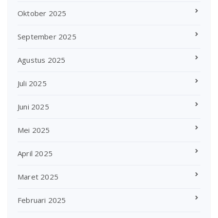
Oktober 2025
September 2025
Agustus 2025
Juli 2025
Juni 2025
Mei 2025
April 2025
Maret 2025
Februari 2025