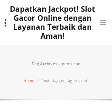
Skip
Dapatkan Jackpot! Slot
to
content
Gacor Online dengan
Layanan Terbaik dan
Aman!
Tag Archives: agen sicbo
Home
/
Posts tagged "agen sicbo"