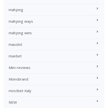
mahjong
mahjong ways
mahjong wins
mauslot
maxbet
Mini-reviews
Monobrand
mostbet italy
NEW