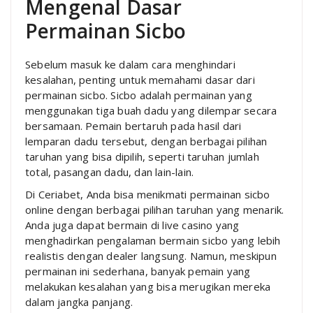
Mengenal Dasar
Permainan Sicbo
Sebelum masuk ke dalam cara menghindari
kesalahan, penting untuk memahami dasar dari
permainan sicbo. Sicbo adalah permainan yang
menggunakan tiga buah dadu yang dilempar secara
bersamaan. Pemain bertaruh pada hasil dari
lemparan dadu tersebut, dengan berbagai pilihan
taruhan yang bisa dipilih, seperti taruhan jumlah
total, pasangan dadu, dan lain-lain.
Di Ceriabet, Anda bisa menikmati permainan sicbo
online dengan berbagai pilihan taruhan yang menarik.
Anda juga dapat bermain di live casino yang
menghadirkan pengalaman bermain sicbo yang lebih
realistis dengan dealer langsung. Namun, meskipun
permainan ini sederhana, banyak pemain yang
melakukan kesalahan yang bisa merugikan mereka
dalam jangka panjang.