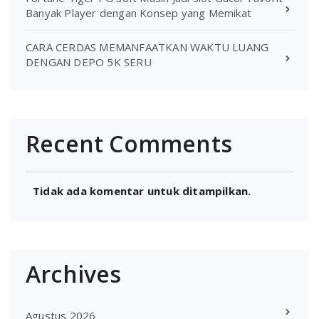
Banyak Player dengan Konsep yang Memikat
CARA CERDAS MEMANFAATKAN WAKTU LUANG
DENGAN DEPO 5K SERU
Recent Comments
Tidak ada komentar untuk ditampilkan.
Archives
Agustus 2026