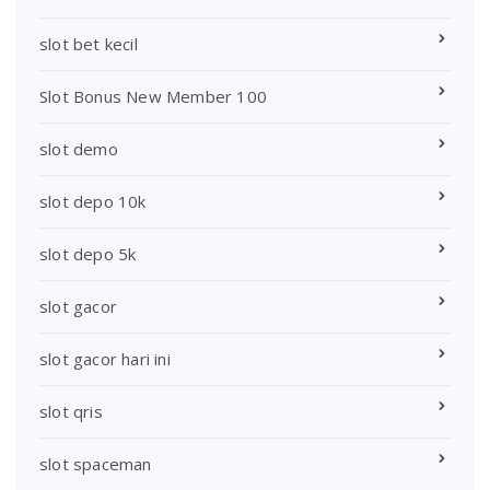
slot bet kecil
Slot Bonus New Member 100
slot demo
slot depo 10k
slot depo 5k
slot gacor
slot gacor hari ini
slot qris
slot spaceman