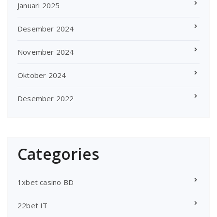
Januari 2025
Desember 2024
November 2024
Oktober 2024
Desember 2022
Categories
1xbet casino BD
22bet IT