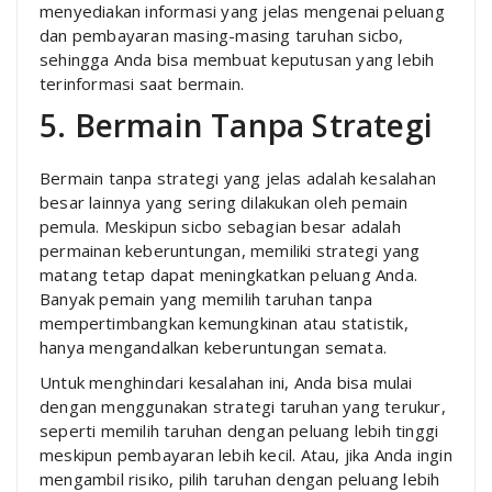
menyediakan informasi yang jelas mengenai peluang
dan pembayaran masing-masing taruhan sicbo,
sehingga Anda bisa membuat keputusan yang lebih
terinformasi saat bermain.
5. Bermain Tanpa Strategi
Bermain tanpa strategi yang jelas adalah kesalahan
besar lainnya yang sering dilakukan oleh pemain
pemula. Meskipun sicbo sebagian besar adalah
permainan keberuntungan, memiliki strategi yang
matang tetap dapat meningkatkan peluang Anda.
Banyak pemain yang memilih taruhan tanpa
mempertimbangkan kemungkinan atau statistik,
hanya mengandalkan keberuntungan semata.
Untuk menghindari kesalahan ini, Anda bisa mulai
dengan menggunakan strategi taruhan yang terukur,
seperti memilih taruhan dengan peluang lebih tinggi
meskipun pembayaran lebih kecil. Atau, jika Anda ingin
mengambil risiko, pilih taruhan dengan peluang lebih