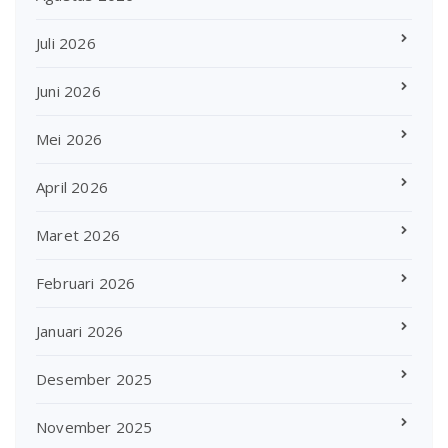
Juli 2026
Juni 2026
Mei 2026
April 2026
Maret 2026
Februari 2026
Januari 2026
Desember 2025
November 2025