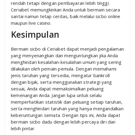
rendah tetapi dengan pembayaran lebih tinggi.
Ceriabet memungkinkan Anda untuk bermain secara
santai namun tetap cerdas, baik melalui sicbo online
maupun live casino.
Kesimpulan
Bermain sicbo di Ceriabet dapat menjadi pengalaman
yang menyenangkan dan menguntungkan jika Anda
menghindari kesalahan-kesalahan umum yang sering
dilakukan oleh pemain pemula. Dengan memahami
jenis taruhan yang tersedia, mengatur bankroll
dengan bijak, serta menggunakan strategi yang
sesuai, Anda dapat memaksimalkan peluang
kemenangan Anda. Jangan lupa untuk selalu
memperhatikan statistik dan peluang setiap taruhan,
serta menghindari taruhan yang hanya mengandalkan
keberuntungan semata. Dengan tips ini, Anda dapat
bermain sicbo dadu dengan lebih percaya diri dan
lebih pintar.