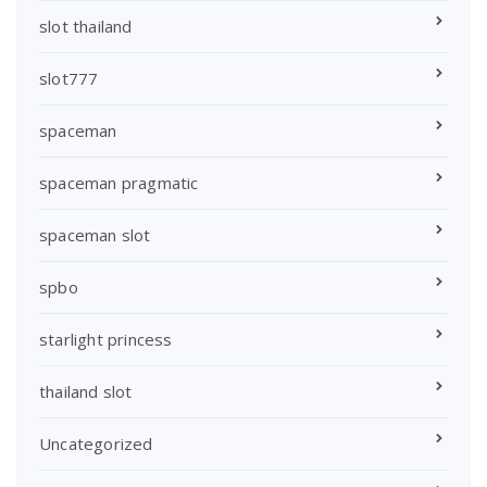
slot thailand
slot777
spaceman
spaceman pragmatic
spaceman slot
spbo
starlight princess
thailand slot
Uncategorized