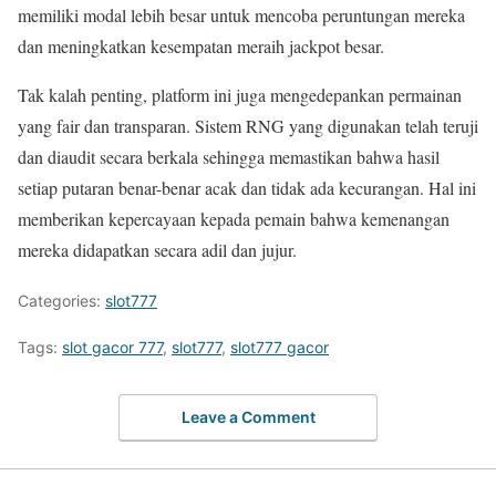
memiliki modal lebih besar untuk mencoba peruntungan mereka
dan meningkatkan kesempatan meraih jackpot besar.
Tak kalah penting, platform ini juga mengedepankan permainan
yang fair dan transparan. Sistem RNG yang digunakan telah teruji
dan diaudit secara berkala sehingga memastikan bahwa hasil
setiap putaran benar-benar acak dan tidak ada kecurangan. Hal ini
memberikan kepercayaan kepada pemain bahwa kemenangan
mereka didapatkan secara adil dan jujur.
Categories:
slot777
Tags:
slot gacor 777
,
slot777
,
slot777 gacor
Leave a Comment