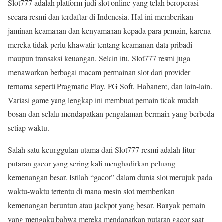
Slot777 adalah platform judi slot online yang telah beroperasi
secara resmi dan terdaftar di Indonesia. Hal ini memberikan
jaminan keamanan dan kenyamanan kepada para pemain, karena
mereka tidak perlu khawatir tentang keamanan data pribadi
maupun transaksi keuangan. Selain itu, Slot777 resmi juga
menawarkan berbagai macam permainan slot dari provider
ternama seperti Pragmatic Play, PG Soft, Habanero, dan lain-lain.
Variasi game yang lengkap ini membuat pemain tidak mudah
bosan dan selalu mendapatkan pengalaman bermain yang berbeda
setiap waktu.
Salah satu keunggulan utama dari Slot777 resmi adalah fitur
putaran gacor yang sering kali menghadirkan peluang
kemenangan besar. Istilah “gacor” dalam dunia slot merujuk pada
waktu-waktu tertentu di mana mesin slot memberikan
kemenangan beruntun atau jackpot yang besar. Banyak pemain
yang mengaku bahwa mereka mendapatkan putaran gacor saat