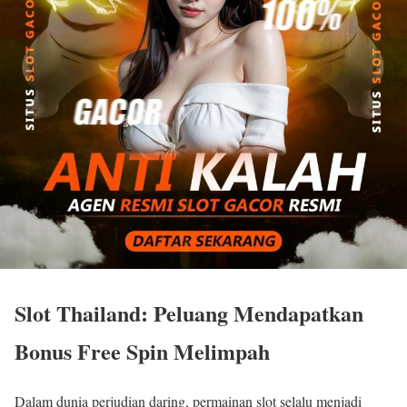
Slot Thailand: Peluang Mendapatkan
Bonus Free Spin Melimpah
Dalam dunia perjudian daring, permainan slot selalu menjadi