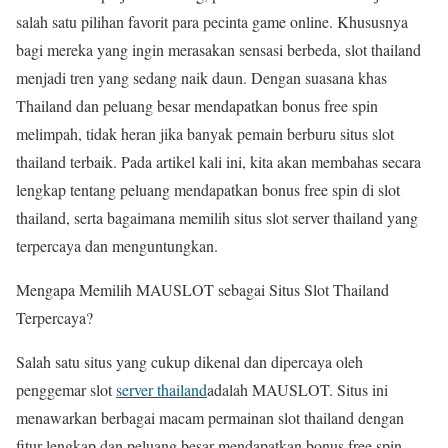
salah satu pilihan favorit para pecinta game online. Khususnya
bagi mereka yang ingin merasakan sensasi berbeda, slot thailand
menjadi tren yang sedang naik daun. Dengan suasana khas
Thailand dan peluang besar mendapatkan bonus free spin
melimpah, tidak heran jika banyak pemain berburu situs slot
thailand terbaik. Pada artikel kali ini, kita akan membahas secara
lengkap tentang peluang mendapatkan bonus free spin di slot
thailand, serta bagaimana memilih situs slot server thailand yang
terpercaya dan menguntungkan.
Mengapa Memilih MAUSLOT sebagai Situs Slot Thailand
Terpercaya?
Salah satu situs yang cukup dikenal dan dipercaya oleh
penggemar slot
server thailand
adalah MAUSLOT. Situs ini
menawarkan berbagai macam permainan slot thailand dengan
fitur lengkap dan peluang besar mendapatkan bonus free spin.