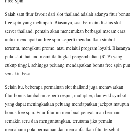
Free Spin
Salah satu fitur favorit dari slot thailand adalah adanya fitur bonus
free spin yang melimpah. Biasanya, saat bermain di situs slot
server thailand, pemain akan menemukan berbagai macam cara
untuk mendapatkan free spin, seperti mendaratkan simbol
tertentu, mengikuti promo, atau melalui program loyalti. Biasanya
pula, slot thailand memiliki tingkat pengembalian (RTP) yang
cukup tinggi, sehingga peluang mendapatkan bonus free spin pun
semakin besar.
Selain itu, beberapa permainan slot thailand juga menawarkan
fitur bonus tambahan seperti respin, multiplier, dan wild symbol
yang dapat meningkatkan peluang mendapatkan jackpot maupun
bonus free spin. Fitur-fitur ini membuat pengalaman bermain
semakin seru dan menguntungkan, terutama jika pemain
memahami pola permainan dan memanfaatkan fitur tersebut