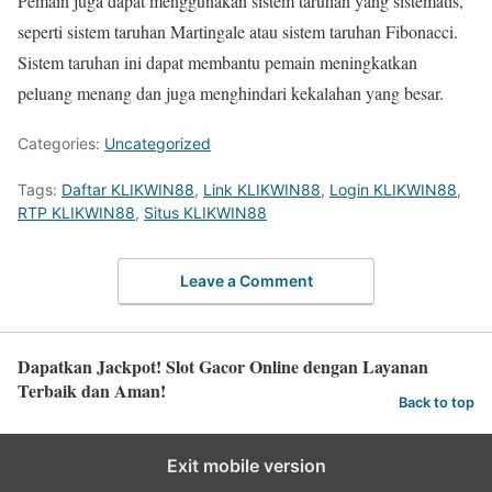
Pemain juga dapat menggunakan sistem taruhan yang sistematis,
seperti sistem taruhan Martingale atau sistem taruhan Fibonacci.
Sistem taruhan ini dapat membantu pemain meningkatkan
peluang menang dan juga menghindari kekalahan yang besar.
Categories:
Uncategorized
Tags:
Daftar KLIKWIN88
,
Link KLIKWIN88
,
Login KLIKWIN88
,
RTP KLIKWIN88
,
Situs KLIKWIN88
Leave a Comment
Dapatkan Jackpot! Slot Gacor Online dengan Layanan
Terbaik dan Aman!
Back to top
Exit mobile version