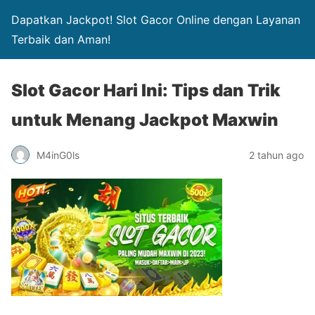
Dapatkan Jackpot! Slot Gacor Online dengan Layanan
Terbaik dan Aman!
Slot Gacor Hari Ini: Tips dan Trik
untuk Menang Jackpot Maxwin
M4inG0ls
2 tahun ago