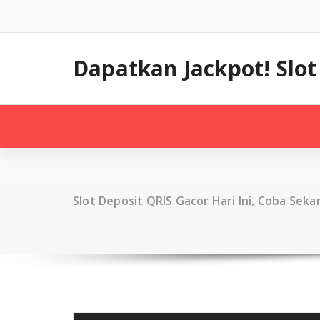
Skip
to
content
Dapatkan Jackpot! Slo
Slot Deposit QRIS Gacor Hari Ini, Coba Seka