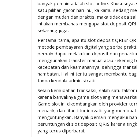
banyak pemain adalah slot online. Khususnya,
satu pilihan gacor hari ini. Jika kamu sedan
dengan mudah dan praktis, maka tidak ada sala
ini akan membahas mengapa slot deposit QRI
sekarang juga.
Pertama-tama, apa itu slot deposit QRIS? QR
metode pembayaran digital yang serba praktis
pemain dapat melakukan deposit dan penarik
menggunakan transfer manual atau rekening b
kecepatan dan keamanannya, sehingga transaks
hambatan. Hal ini tentu sangat membantu bagi 
tanpa kendala administratif.
Selain kemudahan transaksi, salah satu faktor
karena banyaknya game slot yang menawarkan
Game slot ini dikembangkan oleh provider te
menarik, dan fitur-fitur inovatif yang memb
menguntungkan. Banyak pemain mengakui bahwa
peruntungan di slot deposit QRIS karena ting
yang terus diperbarui.