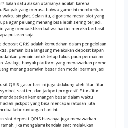
or? Salah satu alasan utamanya adalah karena
n. Banyak yang merasa bahwa game ini memberikan
aktu singkat. Selain itu, algoritma mesin slot yang
rupa agar peluang menang bisa lebih sering terjadi,
in yang membuktikan bahwa hari ini mereka berhasil
pa putaran saja.
slot deposit QRIS adalah kemudahan dalam pengelolaan
is, pemain bisa langsung melakukan deposit kapan
emudahkan pemain untuk tetap fokus pada permainan
n. Apalagi, banyak platform yang menawarkan promo
luang menang semakin besar dan modal bermain jadi
sit QRIS gacor hari ini juga didukung oleh fitur-fitur
ymbol, scatter, dan jackpot progresif. Fitur-fitur
k mendapatkan kemenangan besar dalam waktu
adiah jackpot yang bisa mencapai ratusan juta
coba keberuntungan hari ini.
kan slot deposit QRIS biasanya juga menawarkan
 ramah. Jika mengalami kendala saat melakukan