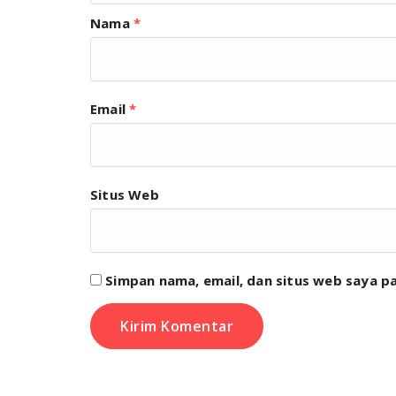
Nama
*
Email
*
Situs Web
Simpan nama, email, dan situs web saya p