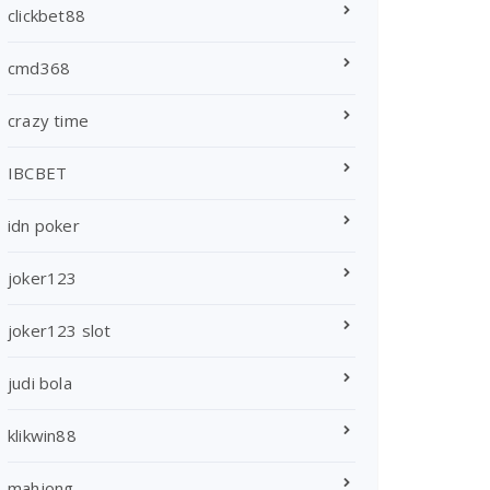
clickbet88
cmd368
crazy time
IBCBET
idn poker
joker123
joker123 slot
judi bola
klikwin88
mahjong