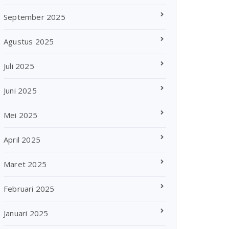
September 2025
Agustus 2025
Juli 2025
Juni 2025
Mei 2025
April 2025
Maret 2025
Februari 2025
Januari 2025