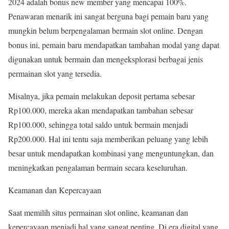
2024 adalah bonus new member yang mencapai 100%.
Penawaran menarik ini sangat berguna bagi pemain baru yang
mungkin belum berpengalaman bermain slot online. Dengan
bonus ini, pemain baru mendapatkan tambahan modal yang dapat
digunakan untuk bermain dan mengeksplorasi berbagai jenis
permainan slot yang tersedia.
Misalnya, jika pemain melakukan deposit pertama sebesar
Rp100.000, mereka akan mendapatkan tambahan sebesar
Rp100.000, sehingga total saldo untuk bermain menjadi
Rp200.000. Hal ini tentu saja memberikan peluang yang lebih
besar untuk mendapatkan kombinasi yang menguntungkan, dan
meningkatkan pengalaman bermain secara keseluruhan.
Keamanan dan Kepercayaan
Saat memilih situs permainan slot online, keamanan dan
kepercayaan menjadi hal yang sangat penting. Di era digital yang