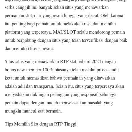
serba canggih ini, banyak sekali situs yang menawarkan
permainan slot, dari yang resmi hingga yang ilegal. Oleh karena
itu, penting bagi pemain untuk melakukan riset dan memilih
platform yang terpercaya. MAUSLOT selalu mendorong pemain
untuk bergabung dengan situs yang telah terverifikasi dengan baik
dan memiliki lisensi resmi.
Situs-situs yang menawarkan RTP slot terbaru 2024 dengan
bonus new member 100% biasanya telah melalui proses audit
ketat untuk memastikan bahwa permainan yang ditawarkan
adalah adil dan transparan. Selain itu, situs yang terpercaya akan
menyediakan dukungan pelanggan yang responsif, sehingga
pemain dapat dengan mudah menyelesaikan masalah yang
mungkin muncul saat bermain.
Tips Memilih Slot dengan RTP Tinggi