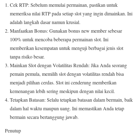
Cek RTP: Sebelum memulai permainan, pastikan untuk
memeriksa nilai RTP pada setiap slot yang ingin dimainkan. Ini
adalah langkah dasar namun krusial.
Manfaatkan Bonus: Gunakan bonus new member sebesar
100% untuk mencoba beberapa permainan slot. Ini
memberikan kesempatan untuk menguji berbagai jenis slot
tanpa risiko besar.
Mainkan Slot dengan Volatilitas Rendah: Jika Anda seorang
pemain pemula, memilih slot dengan volatilitas rendah bisa
menjadi pilihan cerdas. Slot ini cenderung memberikan
kemenangan lebih sering meskipun dengan nilai kecil.
Tetapkan Batasan: Selalu tetapkan batasan dalam bermain, baik
dalam hal waktu maupun uang. Ini memastikan Anda tetap
bermain secara bertanggung jawab.
Penutup