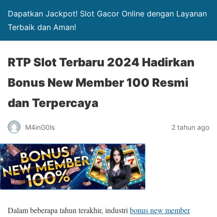
Dapatkan Jackpot! Slot Gacor Online dengan Layanan
Terbaik dan Aman!
RTP Slot Terbaru 2024 Hadirkan
Bonus New Member 100 Resmi
dan Terpercaya
M4inG0ls
2 tahun ago
Dalam beberapa tahun terakhir, industri
bonus new member