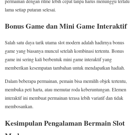
permainan dengan ritme lebih cepat tanpa harus menunggu terlalu
lama setiap putaran selesai.
Bonus Game dan Mini Game Interaktif
Salah satu daya tarik utama slot modern adalah hadirnya bonus
game yang biasanya muncul setelah kombinasi tertentu. Bonus
game ini sering kali berbentuk mini game interaktif yang
memberikan kesempatan tambahan untuk mendapatkan hadiah.
Dalam beberapa permainan, pemain bisa memilih objek tertentu,
membuka peti harta, atau memutar roda keberuntungan. Elemen
interaktif ini membuat permainan terasa lebih variatif dan tidak
membosankan.
Kesimpulan Pengalaman Bermain Slot