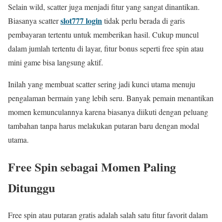
Selain wild, scatter juga menjadi fitur yang sangat dinantikan.
slot777 login
Biasanya scatter
tidak perlu berada di garis
pembayaran tertentu untuk memberikan hasil. Cukup muncul
dalam jumlah tertentu di layar, fitur bonus seperti free spin atau
mini game bisa langsung aktif.
Inilah yang membuat scatter sering jadi kunci utama menuju
pengalaman bermain yang lebih seru. Banyak pemain menantikan
momen kemunculannya karena biasanya diikuti dengan peluang
tambahan tanpa harus melakukan putaran baru dengan modal
utama.
Free Spin sebagai Momen Paling
Ditunggu
Free spin atau putaran gratis adalah salah satu fitur favorit dalam