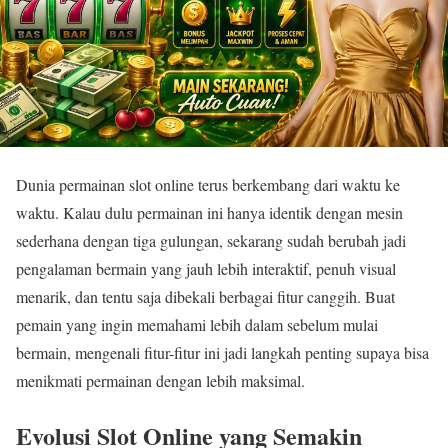
Dunia permainan slot online terus berkembang dari waktu ke
waktu. Kalau dulu permainan ini hanya identik dengan mesin
sederhana dengan tiga gulungan, sekarang sudah berubah jadi
pengalaman bermain yang jauh lebih interaktif, penuh visual
menarik, dan tentu saja dibekali berbagai fitur canggih. Buat
pemain yang ingin memahami lebih dalam sebelum mulai
bermain, mengenali fitur-fitur ini jadi langkah penting supaya bisa
menikmati permainan dengan lebih maksimal.
Evolusi Slot Online yang Semakin