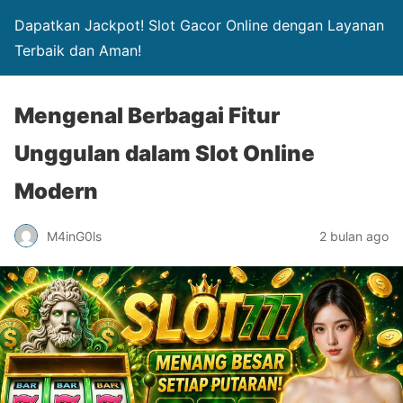
Dapatkan Jackpot! Slot Gacor Online dengan Layanan
Terbaik dan Aman!
Mengenal Berbagai Fitur
Unggulan dalam Slot Online
Modern
M4inG0ls
2 bulan ago