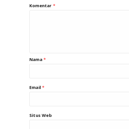
Komentar
*
Nama
*
Email
*
Situs Web