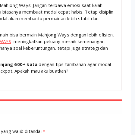
 Mahjong Ways. Jangan terbawa emosi saat kalah
u biasanya membuat modal cepat habis. Tetap disiplin
dal akan membantu permainan lebih stabil dan
main bisa bermain Mahjong Ways dengan lebih efisien,
WAYS
meningkatkan peluang meraih kemenangan
hanya soal keberuntungan, tetapi juga strategi dan
anjang 600+ kata
dengan tips tambahan agar modal
ackpot. Apakah mau aku buatkan?
 yang wajib ditandai
*