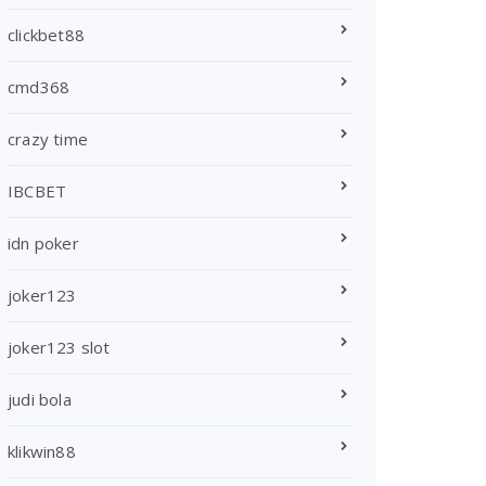
clickbet88
cmd368
crazy time
IBCBET
idn poker
joker123
joker123 slot
judi bola
klikwin88