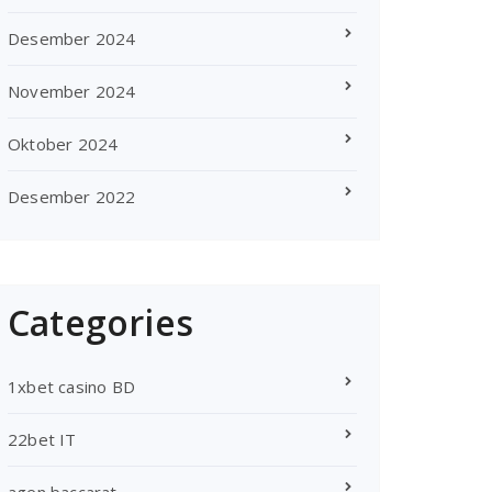
Desember 2024
November 2024
Oktober 2024
Desember 2022
Categories
1xbet casino BD
22bet IT