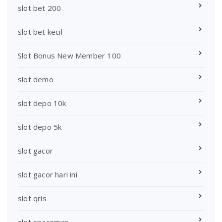
slot bet 200
slot bet kecil
Slot Bonus New Member 100
slot demo
slot depo 10k
slot depo 5k
slot gacor
slot gacor hari ini
slot qris