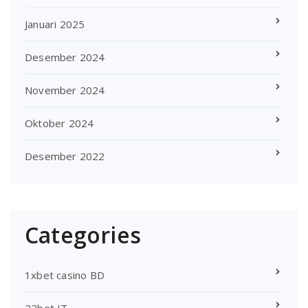
Januari 2025
Desember 2024
November 2024
Oktober 2024
Desember 2022
Categories
1xbet casino BD