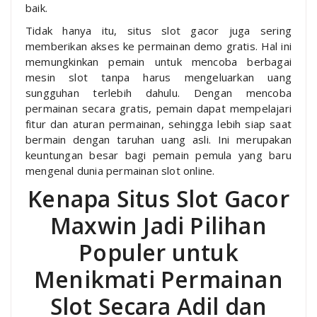
baik.
Tidak hanya itu, situs slot gacor juga sering
memberikan akses ke permainan demo gratis. Hal ini
memungkinkan pemain untuk mencoba berbagai
mesin slot tanpa harus mengeluarkan uang
sungguhan terlebih dahulu. Dengan mencoba
permainan secara gratis, pemain dapat mempelajari
fitur dan aturan permainan, sehingga lebih siap saat
bermain dengan taruhan uang asli. Ini merupakan
keuntungan besar bagi pemain pemula yang baru
mengenal dunia permainan slot online.
Kenapa Situs Slot Gacor
Maxwin Jadi Pilihan
Populer untuk
Menikmati Permainan
Slot Secara Adil dan