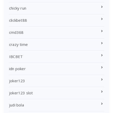
chicky run
clickbet88
cmd368
crazy time
IBCBET
idn poker
joker123
joker123 slot
judi bola