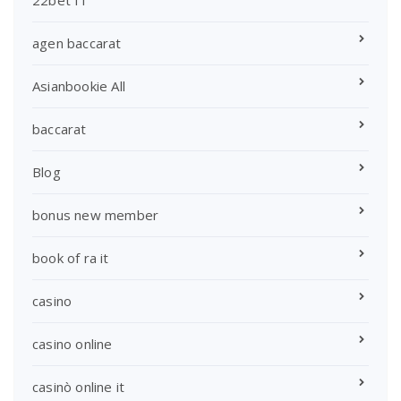
22bet IT
agen baccarat
Asianbookie All
baccarat
Blog
bonus new member
book of ra it
casino
casino online
casinò online it