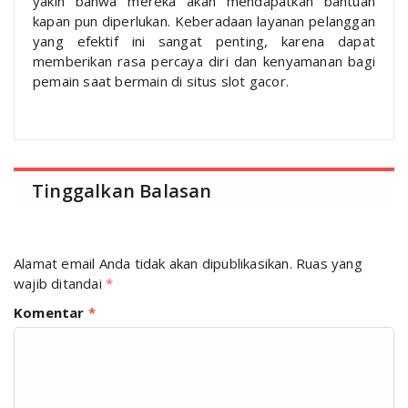
yakin bahwa mereka akan mendapatkan bantuan
kapan pun diperlukan. Keberadaan layanan pelanggan
yang efektif ini sangat penting, karena dapat
memberikan rasa percaya diri dan kenyamanan bagi
pemain saat bermain di situs slot gacor.
Tinggalkan Balasan
Alamat email Anda tidak akan dipublikasikan.
Ruas yang
wajib ditandai
*
Komentar
*