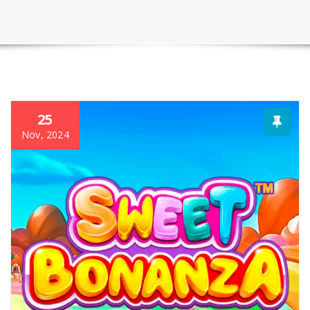
25
Nov, 2024