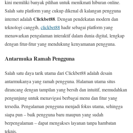
kini memiliki banyak pilihan untuk menikmati hiburan online.
Salah satu platform yang cukup dikenal di kalangan pengguna
Clickbet88
internet adalah
. Dengan pendekatan modern dan
teknologi canggih,
clickbet88
hadir sebagai platform yang
menawarkan pengalaman interaktif dalam dunia digital, lengkap
dengan fitur-fitur yang mendukung kenyamanan pengguna.
Antarmuka Ramah Pengguna
Salah satu daya tarik utama dari Clickbet88 adalah desain
antarmukanya yang ramah pengguna. Halaman utama situs
dirancang dengan tampilan yang bersih dan intuitif, memudahkan
pengunjung untuk menavigasi berbagai menu dan fitur yang
tersedia. Pengalaman pengguna menjadi fokus utama, sehingga
siapa pun – baik pengguna baru maupun yang sudah
berpengalaman – dapat mengakses layanan tanpa hambatan
teknis.