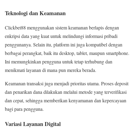
Teknologi dan Keamanan
Clickbet88 menggunakan sistem keamanan berlapis dengan
enkripsi data yang kuat untuk melindungi informasi pribadi
penggunanya. Selain itu, platform ini juga kompatibel dengan
berbagai perangkat, baik itu desktop, tablet, maupun smartphone.
Ini memungkinkan pengguna untuk tetap terhubung dan
menikmati layanan di mana pun mereka berada.
Keamanan transaksi juga menjadi prioritas utama. Proses deposit
dan penarikan dana dilakukan melalui metode yang terverifikasi
dan cepat, sehingga memberikan kenyamanan dan kepercayaan
bagi para pengguna.
Variasi Layanan Digital