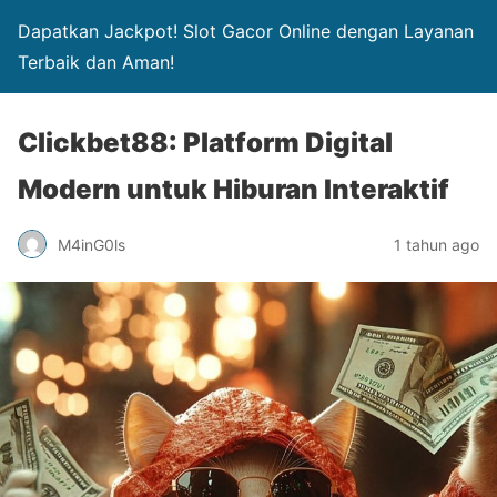
Dapatkan Jackpot! Slot Gacor Online dengan Layanan
Terbaik dan Aman!
Clickbet88: Platform Digital
Modern untuk Hiburan Interaktif
M4inG0ls
1 tahun ago