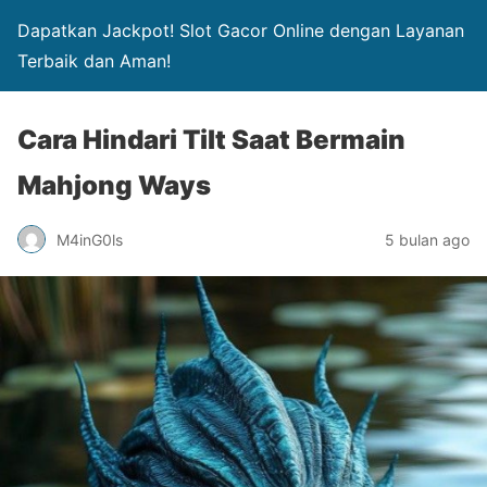
Dapatkan Jackpot! Slot Gacor Online dengan Layanan
Terbaik dan Aman!
Cara Hindari Tilt Saat Bermain
Mahjong Ways
M4inG0ls
5 bulan ago