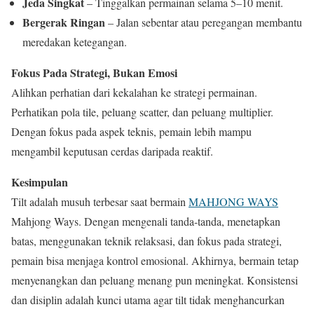
Jeda Singkat
– Tinggalkan permainan selama 5–10 menit.
Bergerak Ringan
– Jalan sebentar atau peregangan membantu
meredakan ketegangan.
Fokus Pada Strategi, Bukan Emosi
Alihkan perhatian dari kekalahan ke strategi permainan.
Perhatikan pola tile, peluang scatter, dan peluang multiplier.
Dengan fokus pada aspek teknis, pemain lebih mampu
mengambil keputusan cerdas daripada reaktif.
Kesimpulan
Tilt adalah musuh terbesar saat bermain
MAHJONG WAYS
Mahjong Ways. Dengan mengenali tanda-tanda, menetapkan
batas, menggunakan teknik relaksasi, dan fokus pada strategi,
pemain bisa menjaga kontrol emosional. Akhirnya, bermain tetap
menyenangkan dan peluang menang pun meningkat. Konsistensi
dan disiplin adalah kunci utama agar tilt tidak menghancurkan