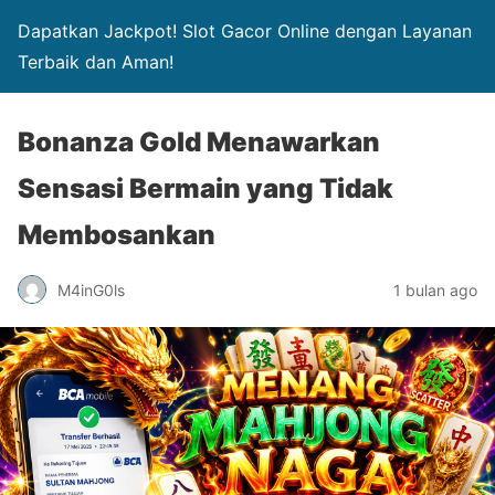
Dapatkan Jackpot! Slot Gacor Online dengan Layanan
Terbaik dan Aman!
Bonanza Gold Menawarkan
Sensasi Bermain yang Tidak
Membosankan
M4inG0ls
1 bulan ago