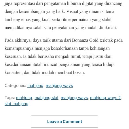
juga representasi dari pengalaman hiburan digital yang dirancang
dengan keseimbangan yang baik. Visual yang dinamis, tema
tambang emas yang kuat, serta ritme permainan yang stabil
menjadikannya salah satu pengalaman yang mudah dinikmati.
Pada akhirnya, daya tarik utama dari Bonanza Gold terletak pada
kemampuannya menjaga kesederhanaan tanpa kehilangan
keseruan. Ia tidak berusaha menjadi rumit, tetapi justru dari
kesederhanaan itulah muncul pengalaman yang terasa hidup,
konsisten, dan tidak mudah membuat bosan.
Categories:
mahjong
,
mahjong ways
Tags:
mahjong
,
mahjong slot
,
mahjong ways
,
mahjong ways 2
,
slot mahjong
Leave a Comment