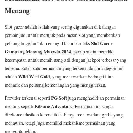
Menang
Slot gacor adalah istilah yang sering digunakan di kalangan
pemain judi untuk merujuk pada mesin slot yang memberikan
Slot Gacor
peluang tinggi untuk menang. Dalam konteks
Gampang Menang Maxwin 2024
, para pemain memiliki
kesempatan untuk meraih uang asli dengan jackpot terbesar yang
tersedia. Salah satu permainan yang terkenal dalam kategori ini
Wild West Gold
adalah
, yang menawarkan berbagai fitur
menarik dan peluang kemenangan yang menggiurkan.
PG Soft
Provider terkenal seperti
juga menghadirkan permainan
Kitsune Adventure
menarik seperti
. Permainan ini sangat
direkomendasikan karena tidak hanya menawarkan grafis yang
menawan, tetapi juga memiliki mekanisme permainan yang
menguntungkan.