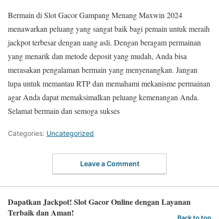
Bermain di Slot Gacor Gampang Menang Maxwin 2024
menawarkan peluang yang sangat baik bagi pemain untuk meraih
jackpot terbesar dengan uang asli. Dengan beragam permainan
yang menarik dan metode deposit yang mudah, Anda bisa
merasakan pengalaman bermain yang menyenangkan. Jangan
lupa untuk memantau RTP dan memahami mekanisme permainan
agar Anda dapat memaksimalkan peluang kemenangan Anda.
Selamat bermain dan semoga sukses
Categories:
Uncategorized
Leave a Comment
Dapatkan Jackpot! Slot Gacor Online dengan Layanan
Terbaik dan Aman!
Back to top