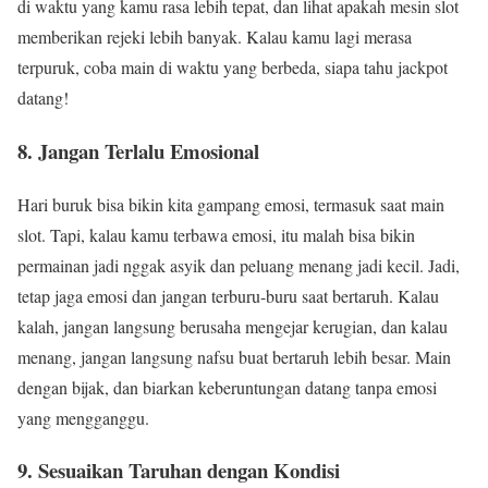
di waktu yang kamu rasa lebih tepat, dan lihat apakah mesin slot
memberikan rejeki lebih banyak. Kalau kamu lagi merasa
terpuruk, coba main di waktu yang berbeda, siapa tahu jackpot
datang!
8. Jangan Terlalu Emosional
Hari buruk bisa bikin kita gampang emosi, termasuk saat main
slot. Tapi, kalau kamu terbawa emosi, itu malah bisa bikin
permainan jadi nggak asyik dan peluang menang jadi kecil. Jadi,
tetap jaga emosi dan jangan terburu-buru saat bertaruh. Kalau
kalah, jangan langsung berusaha mengejar kerugian, dan kalau
menang, jangan langsung nafsu buat bertaruh lebih besar. Main
dengan bijak, dan biarkan keberuntungan datang tanpa emosi
yang mengganggu.
9. Sesuaikan Taruhan dengan Kondisi