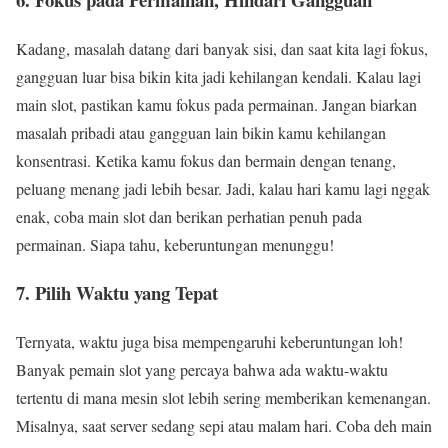
Kadang, masalah datang dari banyak sisi, dan saat kita lagi fokus,
gangguan luar bisa bikin kita jadi kehilangan kendali. Kalau lagi
main slot, pastikan kamu fokus pada permainan. Jangan biarkan
masalah pribadi atau gangguan lain bikin kamu kehilangan
konsentrasi. Ketika kamu fokus dan bermain dengan tenang,
peluang menang jadi lebih besar. Jadi, kalau hari kamu lagi nggak
enak, coba main slot dan berikan perhatian penuh pada
permainan. Siapa tahu, keberuntungan menunggu!
7. Pilih Waktu yang Tepat
Ternyata, waktu juga bisa mempengaruhi keberuntungan loh!
Banyak pemain slot yang percaya bahwa ada waktu-waktu
tertentu di mana mesin slot lebih sering memberikan kemenangan.
Misalnya, saat server sedang sepi atau malam hari. Coba deh main