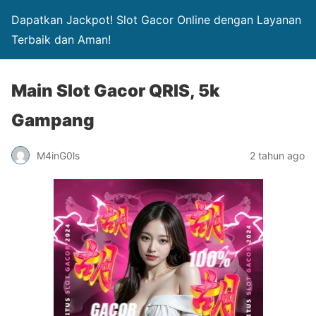
Dapatkan Jackpot! Slot Gacor Online dengan Layanan
Terbaik dan Aman!
Main Slot Gacor QRIS, 5k
Gampang
M4inG0ls
2 tahun ago