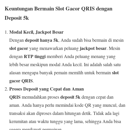
Keuntungan Bermain Slot Gacor QRIS dengan
Deposit 5k
Modal Kecil, Jackpot Besar
deposit hanya 5k
Dengan
, Anda sudah bisa bermain di mesin
slot gacor
jackpot besar
yang menawarkan peluang
. Mesin
RTP tinggi
dengan
memberi Anda peluang menang yang
lebih besar meskipun modal Anda kecil. Ini adalah salah satu
slot
alasan mengapa banyak pemain memilih untuk bermain
gacor QRIS
.
Proses Deposit yang Cepat dan Aman
QRIS
deposit 5k
memudahkan proses
dengan cepat dan
aman. Anda hanya perlu memindai kode QR yang muncul, dan
transaksi akan diproses dalam hitungan detik. Tidak ada lagi
kerumitan atau waktu tunggu yang lama, sehingga Anda bisa
segera menikmati permainan.